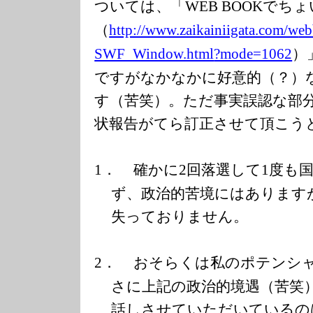
ついては、「
でちょ
WEB BOOK
（
http://www.zaik
ainiigata.com/w
eb
）
SWF_Window.html
?mode=1062
ですがなかなかに好意的（？）
す（苦笑）。ただ事実誤認な部
状報告がてら訂正させて頂こう
確かに
回落選して
度も
1．
2
1
ず、政治的苦境にはあります
失っておりません。
おそらくは私のポテンシャ
2．
さに上記の政治的境遇（苦笑
話しさせていただいているの