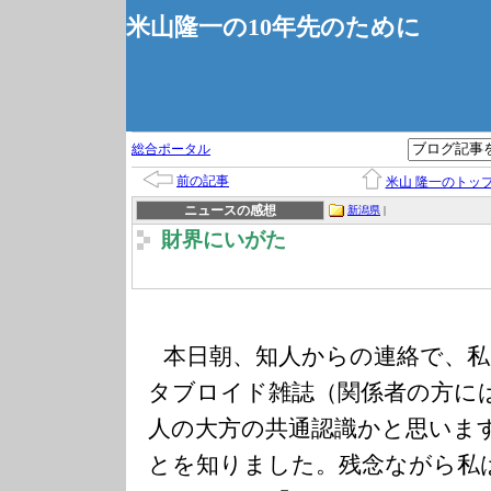
米山隆一の10年先のために
総合ポータル
前の記事
米山 隆一のトッ
ニュースの感想
新潟県
|
財界にいがた
本日朝、知人からの連絡で、
タブロイド雑誌（関係者の方に
人の大方の共通認識かと思いま
とを知りました。残念ながら私