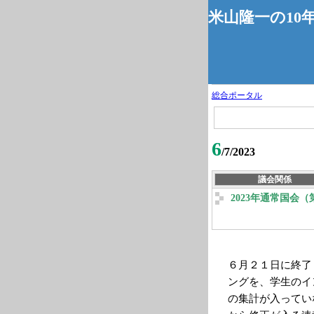
米山隆一の10
総合ポータル
6
/7/2023
議会関係
2023年通常国会
６月２１日に終了し
ングを、学生のイ
の集計が入ってい