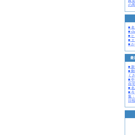
政
の
■ 
■ s
■ 
■ 
■ 
最
■ 
■ 
く
■ 
自
■ 
■ 
集：
日投開