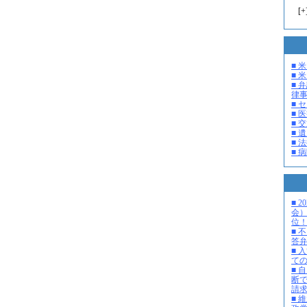
[
+
■ 
■ 米
■ 
律
■ 
■ 
■ 
■ 
■ 
■ 
■ 
会
位
■ 
答
■ 
て
■ 
断
請
■ 