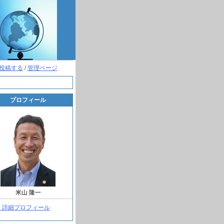
投稿する
/
管理ページ
プロフィール
米山 隆一
> 詳細プロフィール