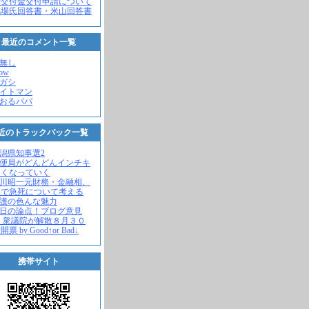
党交付金交付申請について
馬場氏回答書・米山回答書
最近のコメント一覧
名無し
how
ヒガシ
エイトマン
かおるパパ
近のトラックバック一覧
新潟県知事選2
郵便局がどんどんインチキ
さくなっていく
中川昭一元財務・金融相、
宅で急死について考える
名護の色んな魅力
今日の論点！ブログ意見
 衆議院が解散８月３０
票 by Good↑or Bad↓
携帯サイト