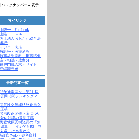
] バックナンバーを表示
マイリンク
米山隆一 Facebook
山隆一 twitter
弁護士法人おおたか総合法
事務所
セイジロー肉店
医療訴訟・医療過誤
交通事故慰謝料・損害賠償
遺産・相続・遺留分
法律専門職の求人サイト
病院転職ラボ
最新記事一覧
2023年通常国会（第211国
）質問時間ランキング２
！
不同意性交等罪法務委員会
弁原稿
入管法改正案修正案につい
の党内討議の意見原稿
自民党牧原秀樹議員の「無
で編集」「政治的意図…戒
求対象」は本当か？
維新戦記Vol6・参考資料：