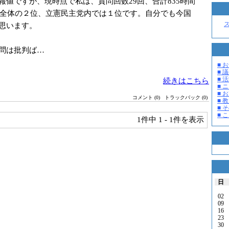
報値ですが、現時点で私は、質問回数29回、合計835時間
）で全体の２位、立憲民主党内では１位です。自分でも今国
思います。
問は批判ば…
■ お
■ 議
■ 活
続きはこちら
■ 
■ 
コメント (0)
トラックバック (0)
■ 教
■ そ
■ 
1件中
1 - 1件を表示
日
02
09
16
23
30