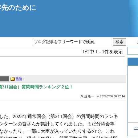
年先のために
1件中
1 - 1件を表示
防衛
|
（第211国会）質問時間ランキング２位！
米山 隆一
at 2023/7/06 06:27:14
た、2023年通常国会（第211国会）の質問時間のランキ
ンターンの皆さんが集計してくれました。まだ分科会等
>
なかったり、一部に大臣が入っていたりするので、これ