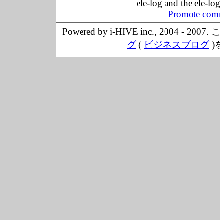
ele-log and the ele-lo
Promote comm
Powered by i-HIVE inc., 20
グ
(
ビジネスブログ
)