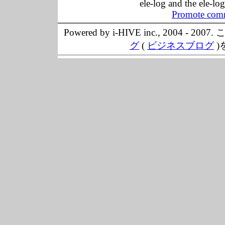
ele-log and the ele-lo
Promote comm
Powered by i-HIVE inc., 20
グ
(
ビジネスブログ
)