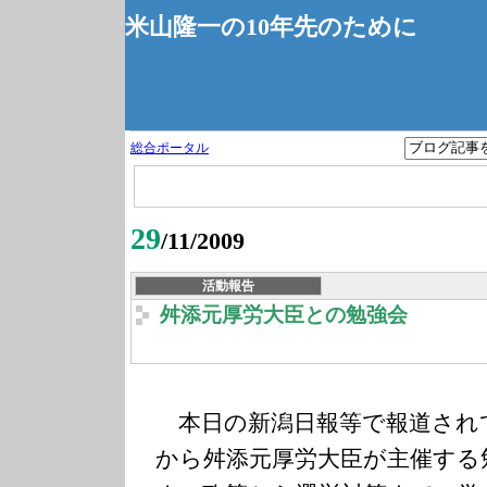
米山隆一の10年先のために
総合ポータル
29
/11/2009
活動報告
舛添元厚労大臣との勉強会
本日の新潟日報等で報道され
から舛添元厚労大臣が主催する