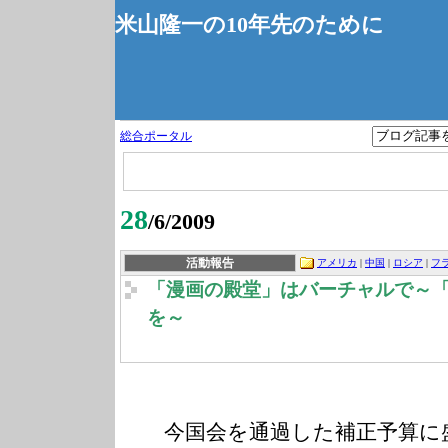
米山隆一の10年先のために
総合ポータル
28
/6/2009
活動報告
アメリカ
|
中国
|
ロシア
|
フ
「漫画の殿堂」はバーチャルで～
を～
今国会を通過した補正予算に