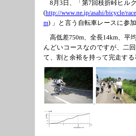
8月3日、「第7回枝折峠ヒルクラ
(
http://www.ne.
jp/asahi/bicycl
e/rac
m
) 」と言う自転車レースに参
高低差750m、全長14km、平
んどいコースなのですが、二回
て、割と余裕を持って完走する