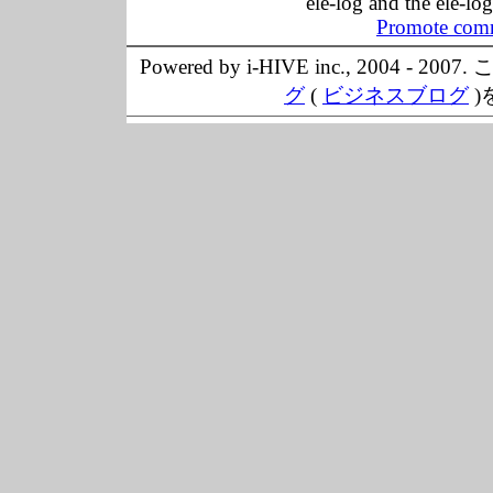
ele-log and the ele-lo
Promote comm
Powered by i-HIVE inc., 20
グ
(
ビジネスブログ
)