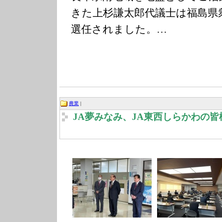
きた上杉謙太郎代議士は福島県
選任されました。…
農業
|
JA夢みなみ、JA東西しらかわの