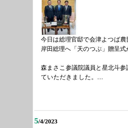
今日は総理官邸で会津よつば農
岸田総理へ「天のつぶ」贈呈式
森まさこ参議院議員と星北斗参
ていただきました。…
5
/4/2023