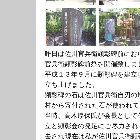
昨日は佐川官兵衛顕彰碑前にお
官兵衛顕彰碑前祭を開催致しま
平成１３年９月に顕彰碑を建立
立ち上げました。
顕彰碑の石は佐川官兵衛自刃の
村から寄付された石が使われて
当時、高木厚保氏が会長として
立と顕彰会の発足にご尽力され
去され現在は私が佐川官兵衛顕