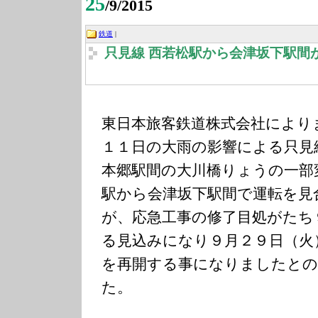
25
/9/2015
鉄道
|
只見線 西若松駅から会津坂下駅間
東日本旅客鉄道株式会社により
１１日の大雨の影響による只見
本郷駅間の大川橋りょうの一部
駅から会津坂下駅間で運転を見
が、応急工事の修了目処がたち
る見込みになり９月２９日（火
を再開する事になりましたと
た。