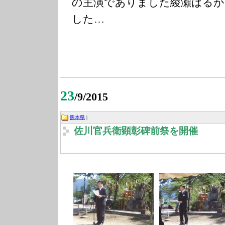
の主演でありました綾瀬はるか
した…
23
/9/2015
熊本県
|
佐川官兵衛顕彰碑前祭を開催