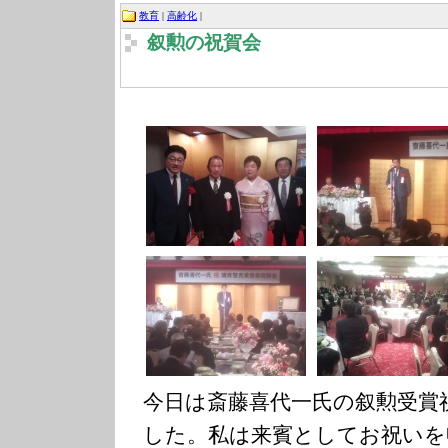
教育
|
高齢化
|
叙勲の祝賀会
今日は斎藤喜代一氏の叙勲受賞
した。私は来賓としてお祝いを