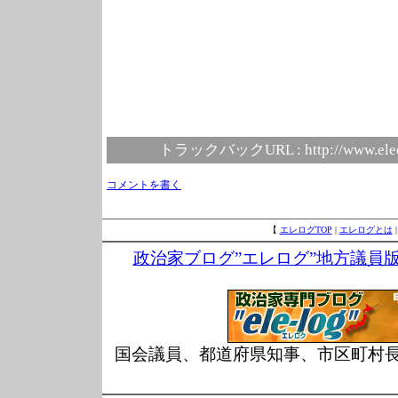
トラックバックURL :
http://www.ele
コメントを書く
【
エレログTOP
|
エレログとは
政治家ブログ”エレログ”地方議員
国会議員、都道府県知事、市区町村