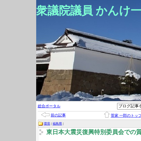
衆議院議員 かんけ
総合ポータル
前の記事
菅家 一郎のトッ
環境
|
福島県
|
東日本大震災復興特別委員会での