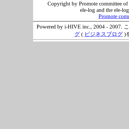
Copyright by Promote committee of O
ele-log and the ele-lo
Promote comm
Powered by i-HIVE inc., 20
グ
(
ビジネスブログ
)