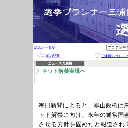
総合ポータル
前の記事
三浦博史のトッ
ニュースの感想
ネット解禁実現へ
毎日新聞によると、鳩山政権は
ット解禁に向け、来年の通常国
させる方針を固めたと報道され