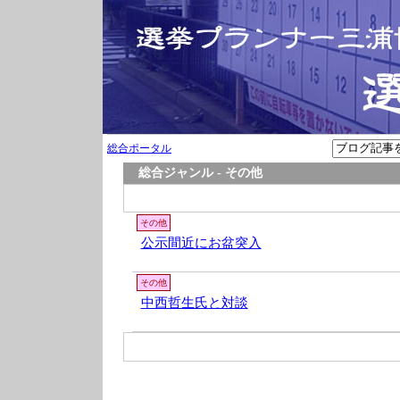
総合ポータル
総合ジャンル - その他
その他
公示間近にお盆突入
その他
中西哲生氏と対談