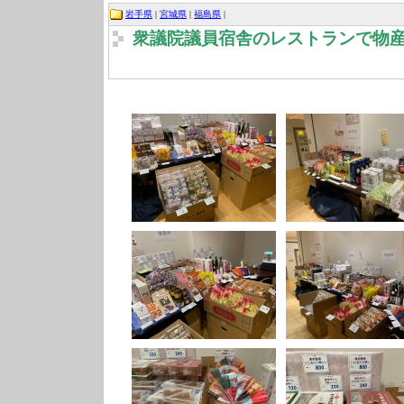
岩手県
|
宮城県
|
福島県
|
衆議院議員宿舎のレストランで物