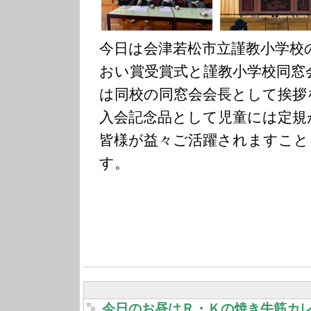
今日は会津若松市立謹教小学校
おい賞受賞式と謹教小学校同窓
は同校の同窓会会長として挨拶
入会記念品として児童には定規
皆様が益々ご活躍されますこと
す。
今日のお昼はＲ・Ｋの焼き牛筋カ