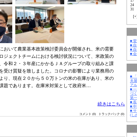
17
24
31
[
+
■ 
■ 
において農業基本政策検討委員会が開催され、米の需要
■ 
■ 
ロジェクトチームにおける検討状況について、米政策の
、令和２・３年産にかかるＪＡグループの取り組みと課
を受け質疑を致しました。コロナの影響により業務用の
■ 
より、現在２０から５０万トンの米の在庫があり、米の
夫
課題であります。在庫米対策として政府米…
ア
■ 
づ
第
■ 
続きはこちら
■ 
■ 
コメント (0)
トラックバック (0)
(し