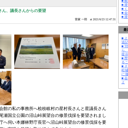
■ 
■ 
■ 
さん、議長さんからの要望
■ 
■ 
菅家 一郎
at 2021/6/23 12:47:31
最
■ よ
追記
■ 
ら
提
■ 
る
■ 
松
に
■ 
よ
会館の私の事務所へ桧枝岐村の星村長さんと星議長さん
尾瀬国立公園の沼山峠展望台の修景伐採を要望されまし
庁へ伺い本娜林野庁長官へ沼山峠展望台の修景伐採を要