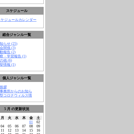
スケジュール
スケジュールカレンダー
総合ジャンル一覧
知らせ (25)
会関係 (3)
動報告 (2)
視察・学習報告 (1)
の他 (6)
挙情報 (1)
個人ジャンル一覧
ご挨拶
★事務所からのお知ら
新型コロナウィルス情
5 月 の更新状況
月
火
水
木
金
土
01
02
04
05
06
07
08
09
11
12
13
14
15
16