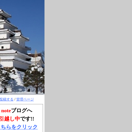
投稿する
/
管理ページ
note
ブログへ
引越し中
です!!
こちらをクリック