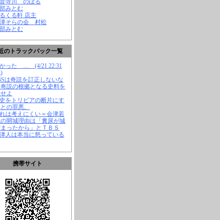
観音寺川 のぼる
渡部みとむ
くるくる軒 店主
会津そらの会 村松
渡部みとむ
近のトラックバック一覧
かった … (4/21 22:31
)
TBSは奇説を訂正しないな
、奇説の根拠となる史料を
示せよ
歴史をトリビアの断片にす
ことの罪悪。
それは考えにくい＝会津若
城の開城理由は「糞尿が城
溜まったから」とＴＢＳ
会津人は本当に怒っている
携帯サイト