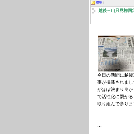
環境
|
越後三山只見柳国
今日の新聞に越後
事が掲載されまし
がほぼ決まり良か
で活性化に繋がる
取り組んで参りま
…