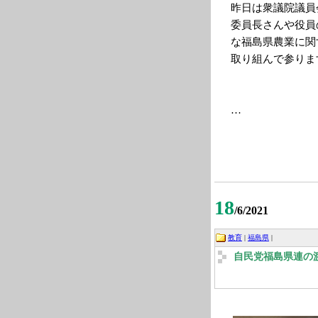
昨日は衆議院議員
委員長さんや役員
な福島県農業に関
取り組んで参りま
…
18
/6/2021
教育
|
福島県
|
自民党福島県連の