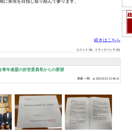
期に実現を目指し取り組んで参ります。
続きはこちら
コメント (0)
トラックバック (0)
合青年連盟の折笠委員長からの要望
菅家 一郎
at 2021/6/23 12:40:21