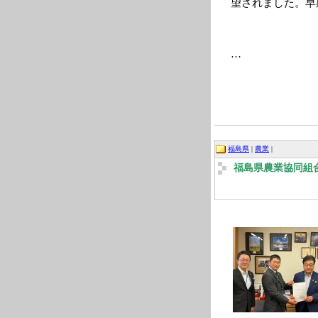
望されました。早
…
福島県
|
農業
|
福島県農業協同組