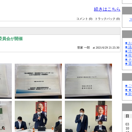
続きはこちら
コメント (0)
トラックバック (0)
委員会が開催
■ お
■ 議
菅家 一郎
at 2021/6/29 21:25:30
■ 活
■ 
■ そ
■ 選
■ 
■ 
■ 
日
03
10