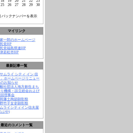
18
19
20
21
22
23
25
26
27
28
29
30
] バックナンバーを表示
マイリンク
菅家一郎のホームページ
自民党HP
自民党福島県連HP
会津若松市HP
最新記事一覧
「サムライ シティ イン 信
屋」ホームページリニュー
ルのお知らせ
一般社団法人地方創生まち
くり機構・設立総会および
一回理事会
長岡藩士殉節顕彰祭
中野竹子女史顕彰祭
サムライシティイン信夫屋
のぶや)
最近のコメント一覧