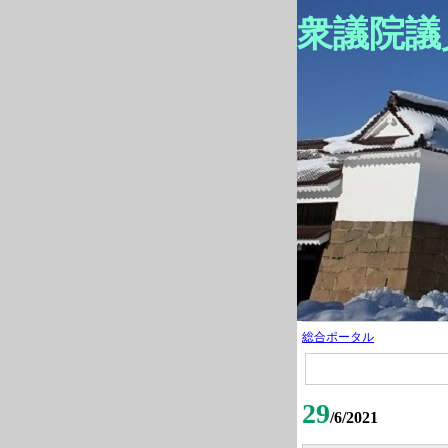
衆議院議
総合ポータル
29
/6/2021