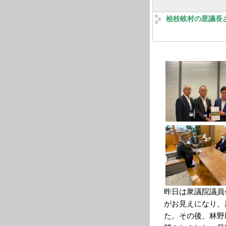
桧枝岐村の星議長
昨日は衆議院議員
がお見えになり、
た。その後、林野