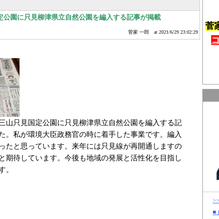
定公園に只見柳津県立自然公園を編入する記事が掲載
菅
菅家 一郎
at 2021/6/29 23:02:29
三山只見国定公園に只見柳津県立自然公園を編入する記
た。私が環境大臣政務官の時に着手した事業です。編入
ったと思っています。来年には只見線が再開通しますの
と期待しています。今後も地域の発展と活性化を目指し
す。
>
■