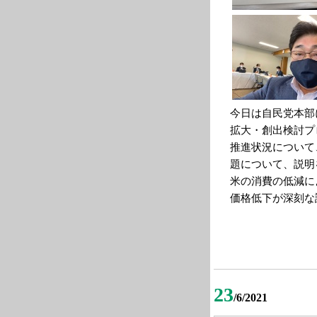
今日は自民党本部
拡大・創出検討プ
推進状況について
題について、説明
米の消費の低減に
価格低下が深刻な
23
/6/2021