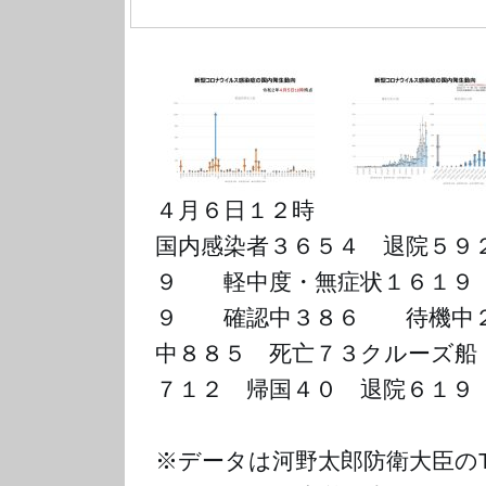
４月６日１２時
国内感染者３６５４　退院５９
９　　軽中度・無症状１６１９　　
９　　確認中３８６　　待機中
中８８５　死亡７３クルーズ船
７１２　帰国４０　退院６１９
※データは河野太郎防衛大臣のTwi