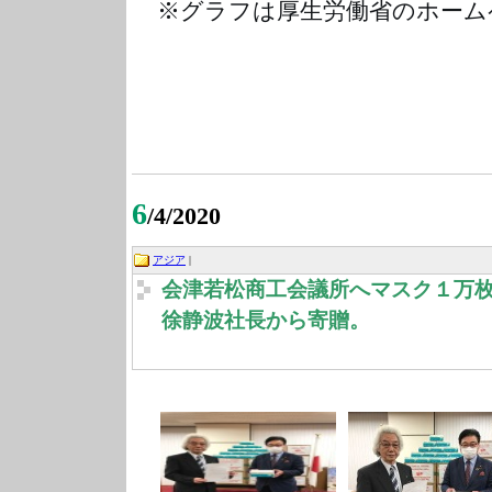
※グラフは厚生労働省のホーム
6
/4/2020
アジア
|
会津若松商工会議所へマスク１万
徐静波社長から寄贈。