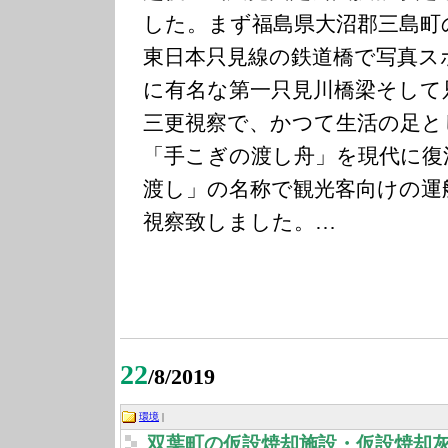
した。まず福島県大沼郡三島町
東日本只見線の鉄道橋で写真ス
に有名な第一只見川橋梁そして
三更視察で、かつて生活の足と
「手こぎの渡し舟」を現代に復
渡し」の名称で観光客向けの運
視察致しました。…
22
/8/2019
環境
|
双葉町の仮設焼却施設・仮設焼却