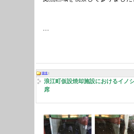
…
環境
|
浪江町仮設焼却施設におけるイノ
席