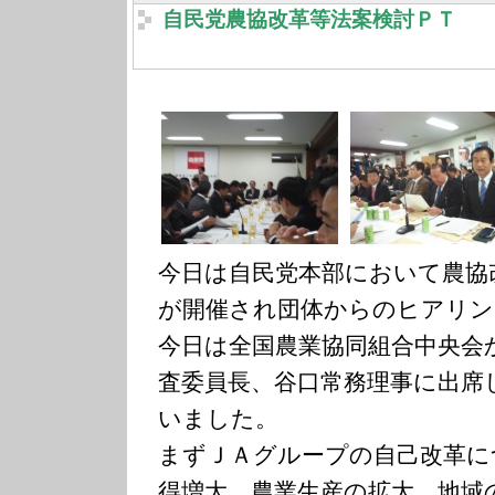
自民党農協改革等法案検討ＰＴ
今日は自民党本部において農協
が開催され団体からのヒアリン
今日は全国農業協同組合中央会
査委員長、谷口常務理事に出席
いました。
まずＪＡグループの自己改革に
得増大、農業生産の拡大、地域