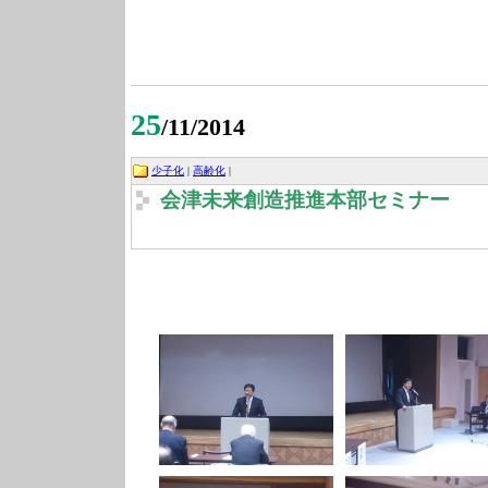
25
/11/2014
少子化
|
高齢化
|
会津未来創造推進本部セミナー