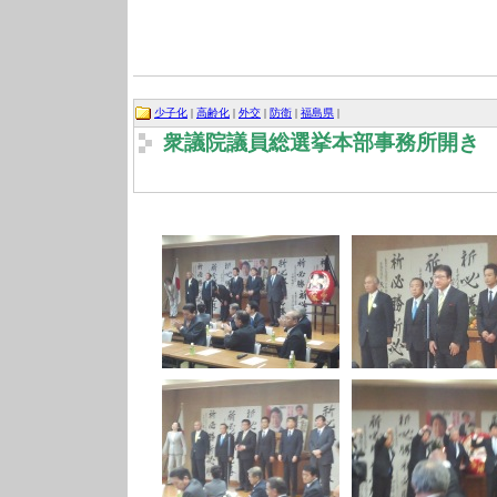
少子化
|
高齢化
|
外交
|
防衛
|
福島県
|
衆議院議員総選挙本部事務所開き