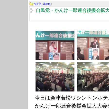
少子化
|
高齢化
|
自民党・かんけ一郎連合後援会拡
今日は会津若松ワシントンホテ
かんけ一郎連合後援会拡大大会