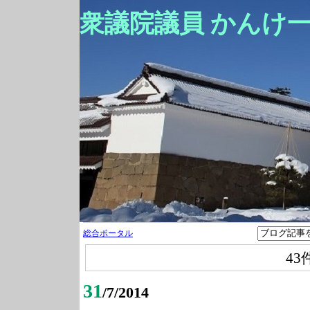
衆議院議員 かんけ
総合ポータル
43
31
/7/2014