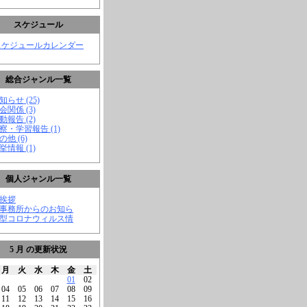
スケジュール
スケジュールカレンダー
総合ジャンル一覧
知らせ (25)
会関係 (3)
動報告 (2)
視察・学習報告 (1)
の他 (6)
挙情報 (1)
個人ジャンル一覧
ご挨拶
★事務所からのお知ら
新型コロナウィルス情
5 月 の更新状況
月
火
水
木
金
土
01
02
04
05
06
07
08
09
11
12
13
14
15
16