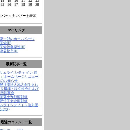
18
19
20
21
22
23
25
26
27
28
29
30
] バックナンバーを表示
マイリンク
菅家一郎のホームページ
自民党HP
自民党福島県連HP
会津若松市HP
最新記事一覧
「サムライ シティ イン 信
屋」ホームページリニュー
ルのお知らせ
一般社団法人地方創生まち
くり機構・設立総会および
一回理事会
長岡藩士殉節顕彰祭
中野竹子女史顕彰祭
サムライシティイン信夫屋
のぶや)
最近のコメント一覧