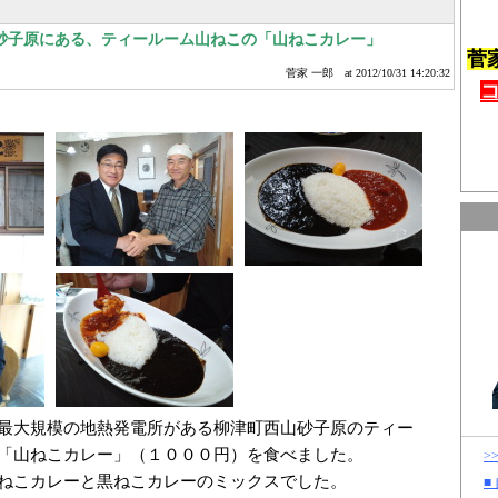
砂子原にある、ティールーム山ねこの「山ねこカレー」
菅
菅家 一郎
at 2012/10/31 14:20:32
最大規模の地熱発電所がある柳津町西山砂子原のティー
「山ねこカレー」（１０００円）を食べました。
>
ねこカレーと黒ねこカレーのミックスでした。
■