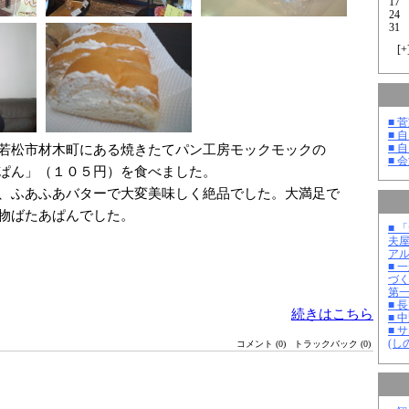
17
24
31
[
+
■ 
■ 
■ 
若松市材木町にある焼きたてパン工房モックモックの
■ 
ぱん」（１０５円）を食べました。
、ふあふあバターで大変美味しく絶品でした。大満足で
物ばたあぱんでした。
■ 
夫
ア
■ 
づ
第
■ 
続きはこちら
■ 
■ 
(し
コメント (0)
トラックバック (0)