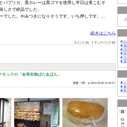
とパプリカ、黒カレーは黒ゴマを使用し半日は煮こむそ
味しさで絶品でした。
ーでした。やみつきになりそうです。いち押しです。…
続きはこちら
■ お
コメント (0)
トラックバック (0)
■ 議
■ 活
■ 
■ そ
■ 選
クモックの「会津名物ばたあぱん」
■ 
菅家 一郎
at 2012/10/30 14:44:37
■ 
■ 
日
03
10