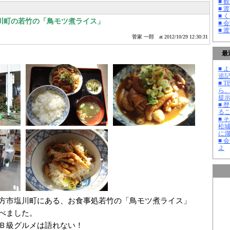
■ 
■ 
■ 
川町の若竹の「鳥モツ煮ライス」
■ 
■ 
菅家 一郎
at 2012/10/29 12:30:31
最
■ よ
追記
■ 
ら
提
■ 
る
■ 
松
に
■ 
よ
方市塩川町にある、お食事処若竹の「鳥モツ煮ライス」
べました。
Ｂ級グルメは語れない！