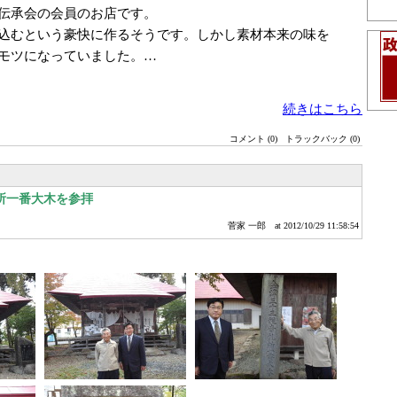
伝承会の会員のお店です。
込むという豪快に作るそうです。しかし素材本来の味を
モツになっていました。…
続きはこちら
コメント (0)
トラックバック (0)
所一番大木を参拝
菅家 一郎
at 2012/10/29 11:58:54