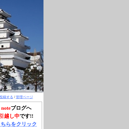
投稿する
/
管理ページ
note
ブログへ
引越し中
です!!
こちらをクリック