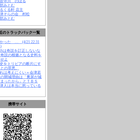
観音寺川 のぼる
渡部みとむ
くるくる軒 店主
会津そらの会 村松
渡部みとむ
近のトラックバック一覧
かった … (4/21 22:31
)
TBSは奇説を訂正しないな
、奇説の根拠となる史料を
示せよ
歴史をトリビアの断片にす
ことの罪悪。
それは考えにくい＝会津若
城の開城理由は「糞尿が城
溜まったから」とＴＢＳ
会津人は本当に怒っている
携帯サイト