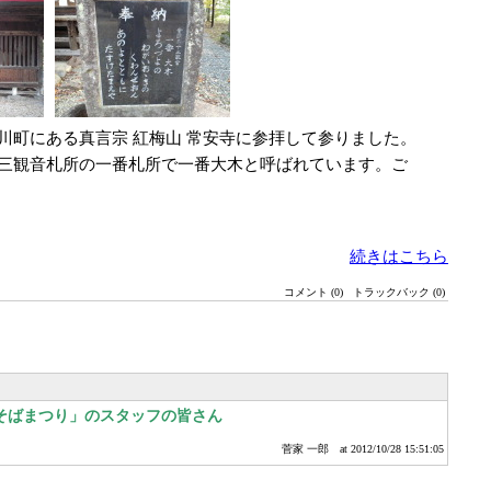
川町にある真言宗 紅梅山 常安寺に参拝して参りました。
三観音札所の一番札所で一番大木と呼ばれています。ご
続きはこちら
コメント (0)
トラックバック (0)
そばまつり」のスタッフの皆さん
菅家 一郎
at 2012/10/28 15:51:05