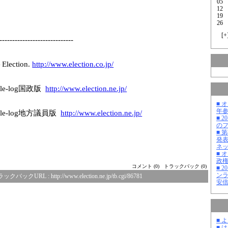
05
12
19
26
[
+
-------------
---------------
-
ction.
http://www.elec
tion.co.jp/
e-log国政版
http://www.elec
tion.ne.jp/
■ 
年
le-log地方議員版
http://www.elec
tion.ne.jp/
■ 
の
■ 
発
ネ
■ 
政
コメント (0)
トラックバック (0)
■ 
ン
ラックバックURL :
http://www.election.ne.jp/tb.cgi/86781
安
■ 
■ 