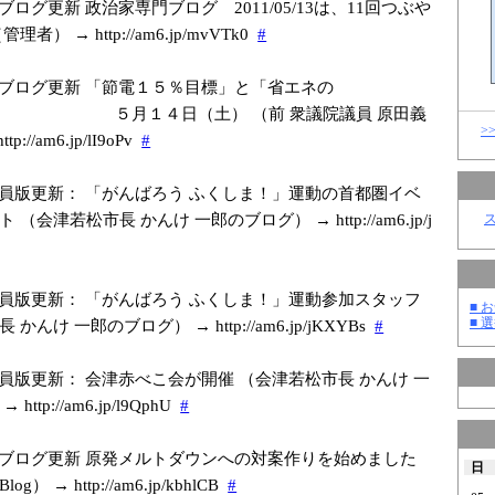
ブログ更新 政治家専門ブログ 2011/05/13は、11回つぶや
者） → http://am6.jp/m
vVTk0
#
ブログ更新 「節電１５％目標」と「省エネの
月１４日（土） （前 衆議院議員 原田義
>
p://am6.jp/l
I9oPv
#
員版更新： 「がんばろう ふくしま！」運動の首都圏イベ
（会津若松市長 かんけ 一郎のブログ） → http://am6.jp/j
員版更新： 「がんばろう ふくしま！」運動参加スタッフ
■ お
■ 選
んけ 一郎のブログ） → http://am6.jp/j
KXYBs
#
員版更新： 会津赤べこ会が開催 （会津若松市長 かんけ 一
ttp://am6.jp/l
9QphU
#
ブログ更新 原発メルトダウンへの対案作りを始めました
日
） → http://am6.jp/k
bhlCB
#