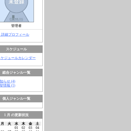
管理者
> 詳細プロフィール
スケジュール
スケジュールカレンダー
総合ジャンル一覧
知らせ (4)
挙情報 (1)
個人ジャンル一覧
1 月 の更新状況
月
火
水
木
金
土
01
02
03
04