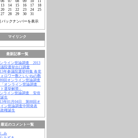
06
07
08
09
10
11
13
14
15
16
17
18
20
21
22
23
24
25
27
28
29
30
31
] バックナンバーを表示
マイリンク
最新記事一覧
オンライン世論調査 2013
参議院選挙出口調査
2013年参議院選挙特集 各党
フォロワー数といいねの数
第89回オンライン世論調査
表「オンライン世論調査
ット選挙解禁」
オンライン世論調査 安倍
権誕生
2013年01月04日 第88回オ
ライン世論調査中間発表
倍政権誕生
最近のコメント一覧
よしみ
はなみずき