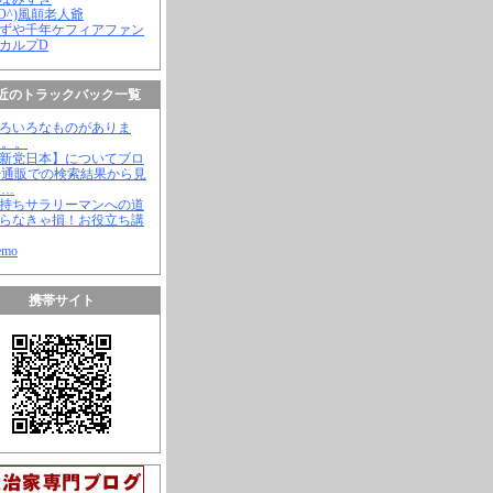
(^O^)風顛老人爺
やずや千年ケフィアファン
スカルプD
近のトラックバック一覧
いろいろなものがありま
。。。
【新党日本】についてブロ
や通販での検索結果から見
と…
金持ちサラリーマンへの道
知らなきゃ損！お役立ち講
emo
携帯サイト