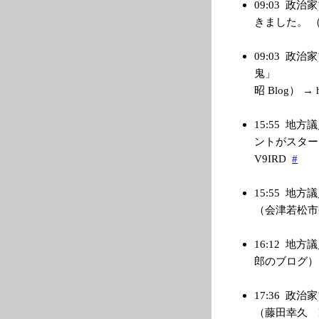
09:03
政治家
きました。 （管理
09:03
政治家
鬼」 ５
昭 Blog） → htt
15:55
地方議
ントがスタート 
V9IRD
#
15:55
地方議
（会津若松市長 か
16:12
地方議
郎のブログ） → h
17:36
政治家
（藤田幸久 Blog