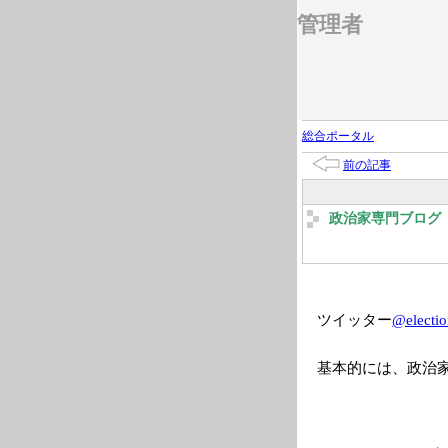
管理者
総合ポータル
前の記事
政治家専門ブログ 2
ツイッター
@electio
基本的には、政治