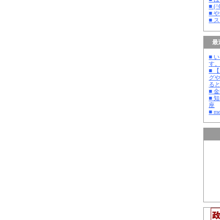
■ 
■ 
■ 
最
■ 
す
■ 
グ
る
■ 
■ 
座
■ m