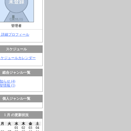
管理者
> 詳細プロフィール
スケジュール
スケジュールカレンダー
総合ジャンル一覧
知らせ (4)
挙情報 (1)
個人ジャンル一覧
1 月 の更新状況
月
火
水
木
金
土
01
02
03
04