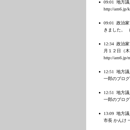
09:01
地方議
http://am6.jp/
09:01
政治家
きました。 （管理
12:34
政治
月１２日（
http://am6.jp/
12:51
地方議
一郎のブログ） → 
12:51
地方議
一郎のブログ） → 
13:09
地方議
市長 かんけ 一郎