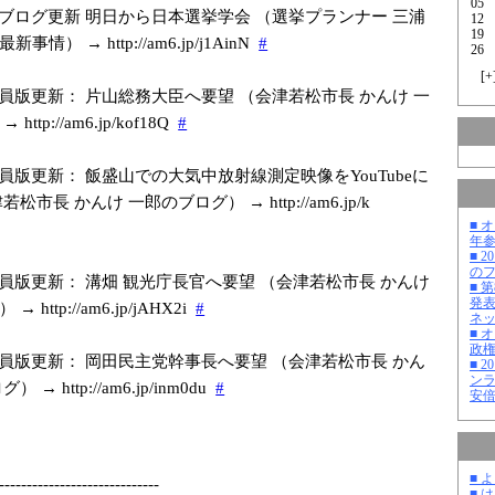
05
ブログ更新 明日から日本選挙学会 （選挙プランナー 三浦
12
19
情） → http://am6.jp/j
1AinN
#
26
[
+
員版更新： 片山総務大臣へ要望 （会津若松市長 かんけ 一
ttp://am6.jp/k
of18Q
#
員版更新： 飯盛山での大気中放射線測定映像をYouTubeに
松市長 かんけ 一郎のブログ） → http://am6.jp/k
■ 
年
■ 
の
員版更新： 溝畑 観光庁長官へ要望 （会津若松市長 かんけ
■ 
発
http://am6.jp/j
AHX2i
#
ネ
■ 
政
員版更新： 岡田民主党幹事長へ要望 （会津若松市長 かん
■ 
ン
→ http://am6.jp/i
nm0du
#
安
■ 
-------------
---------------
-
■ 