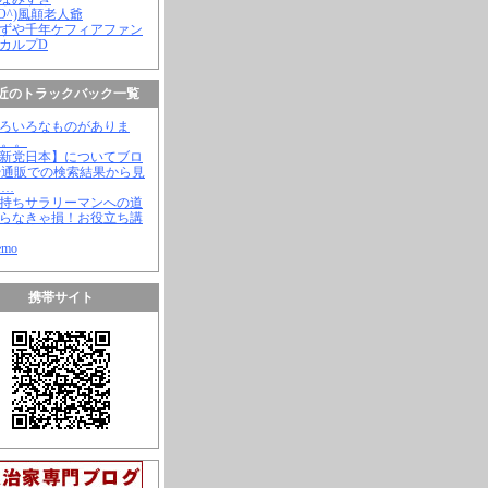
(^O^)風顛老人爺
やずや千年ケフィアファン
スカルプD
近のトラックバック一覧
いろいろなものがありま
。。。
【新党日本】についてブロ
や通販での検索結果から見
と…
金持ちサラリーマンへの道
知らなきゃ損！お役立ち講
emo
携帯サイト