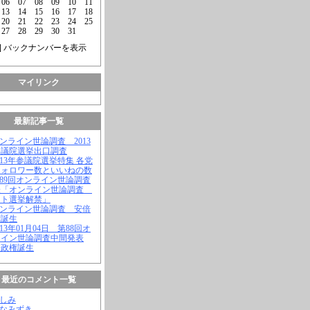
06
07
08
09
10
11
13
14
15
16
17
18
20
21
22
23
24
25
27
28
29
30
31
] バックナンバーを表示
マイリンク
最新記事一覧
オンライン世論調査 2013
参議院選挙出口調査
2013年参議院選挙特集 各党
フォロワー数といいねの数
第89回オンライン世論調査
表「オンライン世論調査
ット選挙解禁」
オンライン世論調査 安倍
権誕生
2013年01月04日 第88回オ
ライン世論調査中間発表
倍政権誕生
最近のコメント一覧
よしみ
はなみずき