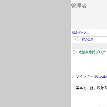
管理者
総合ポータル
前の記事
政治家専門ブログ 2
ツイッター
@electio
基本的には、政治