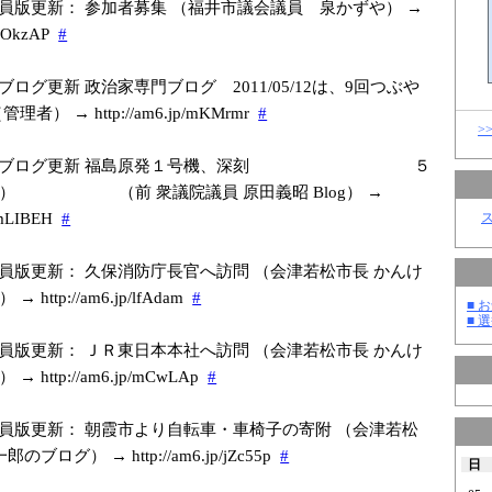
員版更新： 参加者募集 （福井市議会議員 泉かずや） →
k
OkzAP
#
ブログ更新 政治家専門ブログ 2011/05/12は、9回つぶや
者） → http://am6.jp/m
KMrmr
#
>
家ブログ更新 福島原発１号機、深刻 ５
木） （前 衆議院議員 原田義昭 Blog） →
m
LIBEH
#
員版更新： 久保消防庁長官へ訪問 （会津若松市長 かんけ
http://am6.jp/l
fAdam
#
■ お
■ 選
員版更新： ＪＲ東日本本社へ訪問 （会津若松市長 かんけ
http://am6.jp/m
CwLAp
#
員版更新： 朝霞市より自転車・車椅子の寄附 （会津若松
のブログ） → http://am6.jp/j
Zc55p
#
日