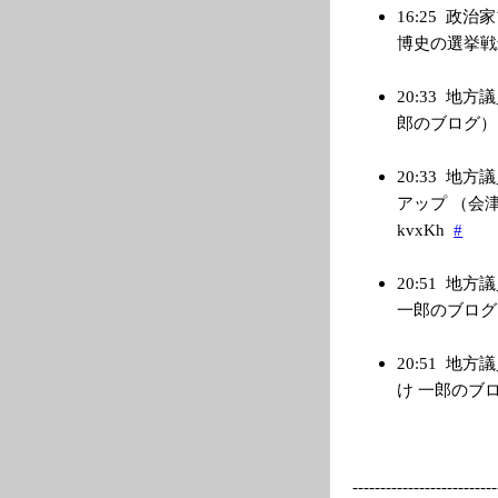
16:25
政治家
博史の選挙戦最新事
20:33
地方議
郎のブログ） → h
20:33
地方議
アップ （会津若
kvxKh
#
20:51
地方議
一郎のブログ） → 
20:51
地方議
け 一郎のブログ） 
---------
---------------
--