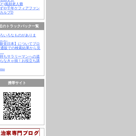
(^O^)風顛老人爺
やずや千年ケフィアファン
スカルプD
近のトラックバック一覧
いろいろなものがありま
。。。
【新党日本】についてブロ
や通販での検索結果から見
と…
金持ちサラリーマンへの道
知らなきゃ損！お役立ち講
emo
携帯サイト