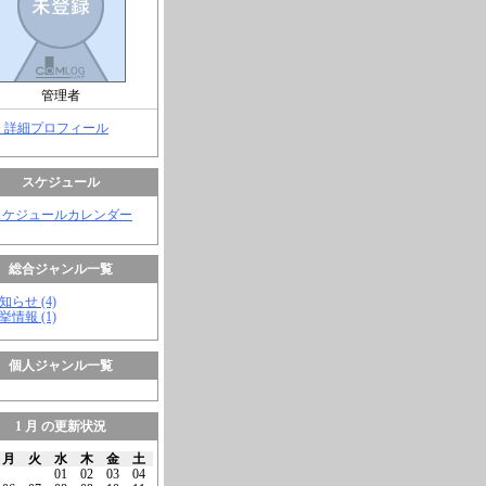
管理者
> 詳細プロフィール
スケジュール
スケジュールカレンダー
総合ジャンル一覧
知らせ (4)
挙情報 (1)
個人ジャンル一覧
1 月 の更新状況
月
火
水
木
金
土
01
02
03
04