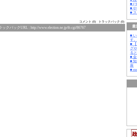
■ 
■ 
■ 
コメント (0)
トラックバック (0)
最
ラックバックURL :
http://www.election.ne.jp/tb.cgi/86767
■ 
す
■ 
グ
る
■ 
■ 
座
■ m