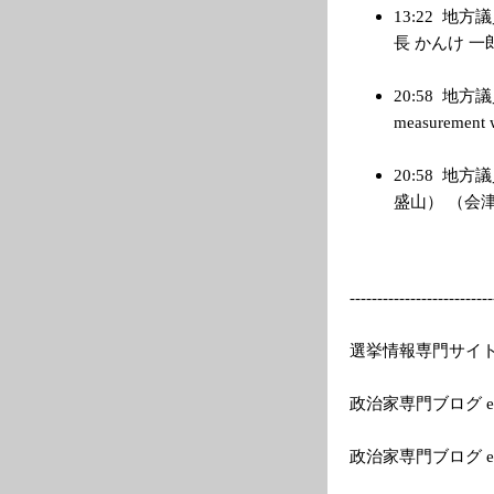
13:22
地方議
長 かんけ 一郎の
20:58
地方議員版更
measurement w
20:58
地方議
盛山） （会津若
---------
---------------
--
選挙情報専門サイトEle
政治家専門ブログ el
政治家専門ブログ e