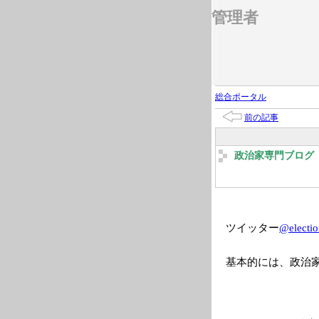
管理者
総合ポータル
前の記事
政治家専門ブログ 2
ツイッター
@electio
基本的には、政治