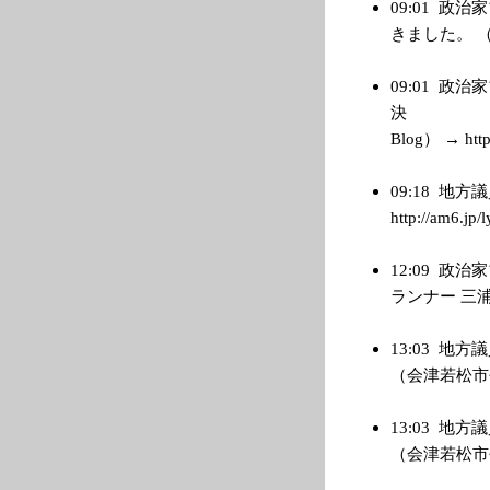
09:01
政治家
きました。 （管理
09:01
政治家
決 ５月
Blog） → http:
09:18
地方議
http://am6.jp/l
12:09
政治家
ランナー 三浦博
13:03
地方議
（会津若松市長 か
13:03
地方議
（会津若松市長 か