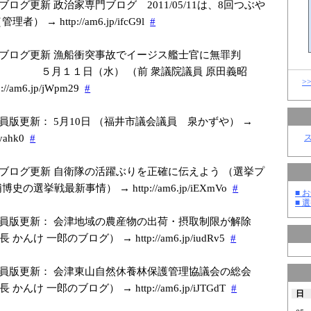
ブログ更新 政治家専門ブログ 2011/05/11は、8回つぶや
者） → http://am6.jp/i
fcG9l
#
ブログ更新 漁船衝突事故でイージス艦士官に無罪判
１１日（水） （前 衆議院議員 原田義昭
>
//am6.jp/j
Wpm29
#
員版更新： 5月10日 （福井市議会議員 泉かずや） →
yahk0
#
ブログ更新 自衛隊の活躍ぶりを正確に伝えよう （選挙プ
史の選挙戦最新事情） → http://am6.jp/i
EXmVo
#
■ お
■ 選
員版更新： 会津地域の農産物の出荷・摂取制限が解除
んけ 一郎のブログ） → http://am6.jp/i
udRv5
#
員版更新： 会津東山自然休養林保護管理協議会の総会
んけ 一郎のブログ） → http://am6.jp/i
JTGdT
#
日