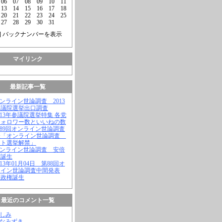
06
07
08
09
10
11
13
14
15
16
17
18
20
21
22
23
24
25
27
28
29
30
31
] バックナンバーを表示
マイリンク
最新記事一覧
オンライン世論調査 2013
参議院選挙出口調査
2013年参議院選挙特集 各党
フォロワー数といいねの数
第89回オンライン世論調査
表「オンライン世論調査
ット選挙解禁」
オンライン世論調査 安倍
権誕生
2013年01月04日 第88回オ
ライン世論調査中間発表
倍政権誕生
最近のコメント一覧
よしみ
はなみずき