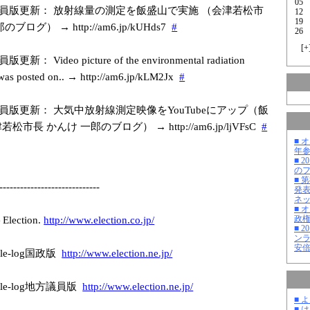
05
員版更新： 放射線量の測定を飯盛山で実施 （会津若松市
12
19
ブログ） → http://am6.jp/k
UHds7
#
26
[
+
新： Video picture of the environmental radiation
as posted on.. → http://am6.jp/k
LM2Jx
#
員版更新： 大気中放射線測定映像をYouTubeにアップ（飯
松市長 かんけ 一郎のブログ） → http://am6.jp/l
jVFsC
#
■ 
年
■ 
の
■ 
-------------
---------------
-
発
ネ
■ 
政
ction.
http://www.elec
tion.co.jp/
■ 
ン
安
e-log国政版
http://www.elec
tion.ne.jp/
le-log地方議員版
http://www.elec
tion.ne.jp/
■ 
■ 