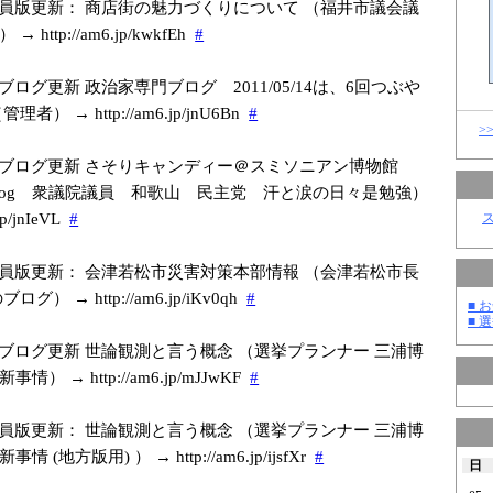
員版更新： 商店街の魅力づくりについて （福井市議会議
http://am6.jp/k
wkfEh
#
ブログ更新 政治家専門ブログ 2011/05/14は、6回つぶや
者） → http://am6.jp/j
nU6Bn
#
>
ブログ更新 さそりキャンディー＠スミソニアン博物館
log 衆議院議員 和歌山 民主党 汗と涙の日々是勉強）
p/j
nIeVL
#
員版更新： 会津若松市災害対策本部情報 （会津若松市長
グ） → http://am6.jp/i
Kv0qh
#
■ お
■ 選
ブログ更新 世論観測と言う概念 （選挙プランナー 三浦博
） → http://am6.jp/m
JJwKF
#
員版更新： 世論観測と言う概念 （選挙プランナー 三浦博
 (地方版用) ） → http://am6.jp/i
jsfXr
#
日