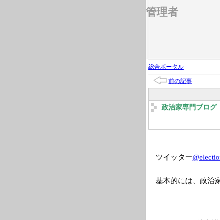
管理者
総合ポータル
前の記事
政治家専門ブログ 2
ツイッター
@electio
基本的には、政治