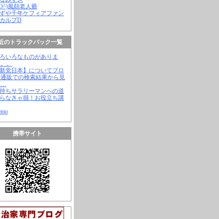
(^O^)風顛老人爺
やずや千年ケフィアファン
スカルプD
近のトラックバック一覧
いろいろなものがありま
。。。
【新党日本】についてブロ
や通販での検索結果から見
と…
金持ちサラリーマンへの道
知らなきゃ損！お役立ち講
emo
携帯サイト