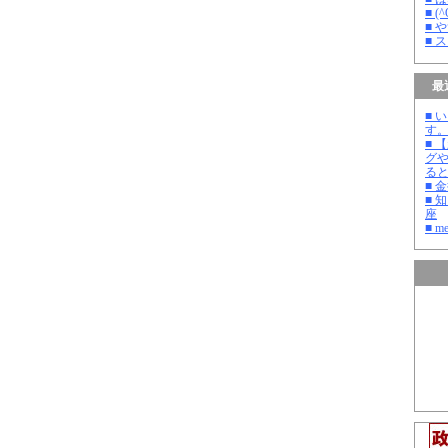
■ 
■ 
■ 
最
■ 
す
■ 
グ
る
■ 
■ 
座
■ m