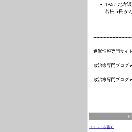
19:57
地方議
若松市長 かんけ 
---------
---------------
--
選挙情報専門サイトEle
政治家専門ブログ el
政治家専門ブログ e
ト
コメントを書く