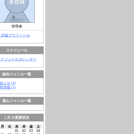
管理者
> 詳細プロフィール
スケジュール
スケジュールカレンダー
総合ジャンル一覧
知らせ (4)
挙情報 (1)
個人ジャンル一覧
1 月 の更新状況
月
火
水
木
金
土
01
02
03
04