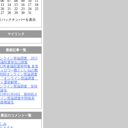
06
07
08
09
10
11
13
14
15
16
17
18
20
21
22
23
24
25
27
28
29
30
31
] バックナンバーを表示
マイリンク
最新記事一覧
オンライン世論調査 2013
参議院選挙出口調査
2013年参議院選挙特集 各党
フォロワー数といいねの数
第89回オンライン世論調査
表「オンライン世論調査
ット選挙解禁」
オンライン世論調査 安倍
権誕生
2013年01月04日 第88回オ
ライン世論調査中間発表
倍政権誕生
最近のコメント一覧
よしみ
はなみずき