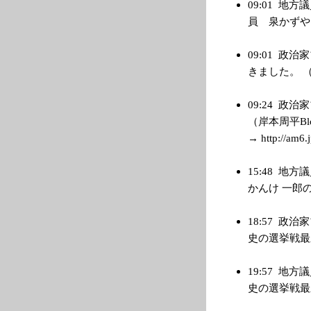
09:01
地方議
員 泉かずや） → 
09:01
政治家
きました。 （管理
09:24
政治家
（岸本周平B
→ http://am6.j
15:48
地方議
かんけ 一郎のブロ
18:57
政治家
史の選挙戦最新事情
19:57
地方議
史の選挙戦最新事情