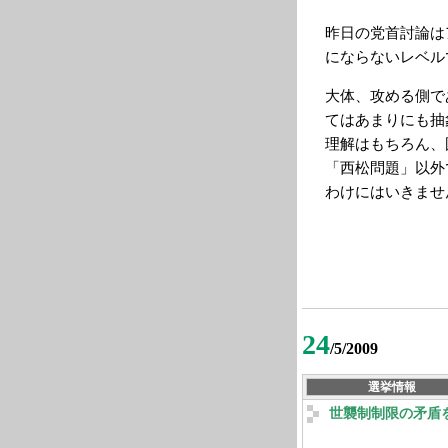
昨日の党首討論は
にならないレベル
大体、攻める側で
てはあまりにも抽
理解はもちろん、
「西松問題」以外
わけにはいきませ
24
/5/2009
選挙情報
世襲制制限の矛盾