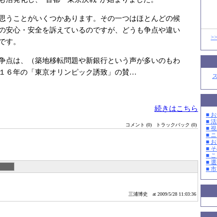
思うことがいくつかあります。その一つはほとんどの候
の安心・安全を訴えているのですが、どうも争点や違い
>
です。
争点は、（築地移転問題や新銀行という声が多いのもわ
１６年の「東京オリンピック誘致」の賛…
続きはこちら
■ お
■ 活
コメント (0)
トラックバック (0)
■ 
■ 
■ 
■ そ
■ 
■ 選
■ 
三浦博史
at 2009/5/28 11:03:36