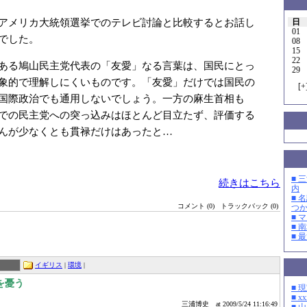
アメリカ大統領選挙でのテレビ討論と比較するとお話し
日
01
でした。
08
15
22
ある鳩山民主党代表の「友愛」なる言葉は、国民にとっ
29
象的で理解しにくいものです。「友愛」だけでは国民の
[
+
国際政治でも通用しないでしょう。一方の麻生首相も
での民主党への突っ込みはほとんど目立たず、評価する
んが少なくとも貫禄だけはあったと…
■ 
続きはこちら
内
■ 
コメント (0)
トラックバック (0)
つ
■ 
■ 
■ 
イギリス
|
環境
|
を憂う
■ 
■ xx
三浦博史
at 2009/5/24 11:16:49