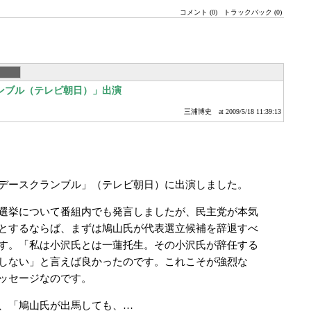
コメント (0)
トラックバック (0)
ンブル（テレビ朝日）」出演
三浦博史
at 2009/5/18 11:39:13
デースクランブル」（テレビ朝日）に出演しました。
選挙について番組内でも発言しましたが、民主党が本気
とするならば、まずは鳩山氏が代表選立候補を辞退すべ
す。「私は小沢氏とは一蓮托生。その小沢氏が辞任する
しない」と言えば良かったのです。これこそが強烈な
ッセージなのです。
、「鳩山氏が出馬しても、…