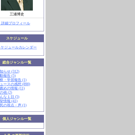
三浦博史
> 詳細プロフィール
スケジュール
スケジュールカレンダー
総合ジャンル一覧
知らせ (312)
動報告 (5)
視察・学習報告 (1)
ニュースの感想 (890)
お薦めの情報 (11)
の他 (2)
こんな１日 (5)
挙情報 (41)
市民の視点・声 (1)
個人ジャンル一覧