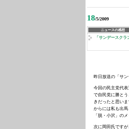
18
/5/2009
ニュースの感想
「サンデースクラ
昨日放送の「サン
今回の民主党代表
で自民党に勝とう
きだったと思いま
からには私も出馬
「脱・小沢」のメ
次に岡田氏ですが