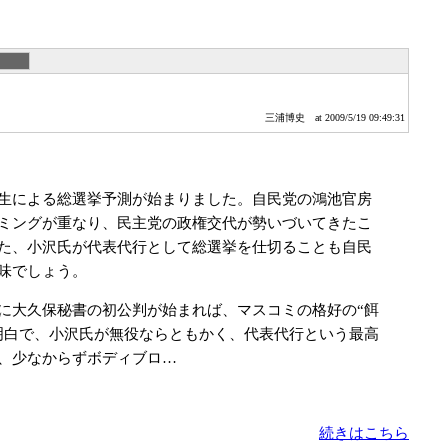
三浦博史
at 2009/5/19 09:49:31
生による総選挙予測が始まりました。自民党の鴻池官房
ミングが重なり、民主党の政権交代が勢いづいてきたこ
た、小沢氏が代表代行として総選挙を仕切ることも自民
味でしょう。
に大久保秘書の初公判が始まれば、マスコミの格好の“餌
明白で、小沢氏が無役ならともかく、代表代行という最高
、少なからずボディブロ…
続きはこちら