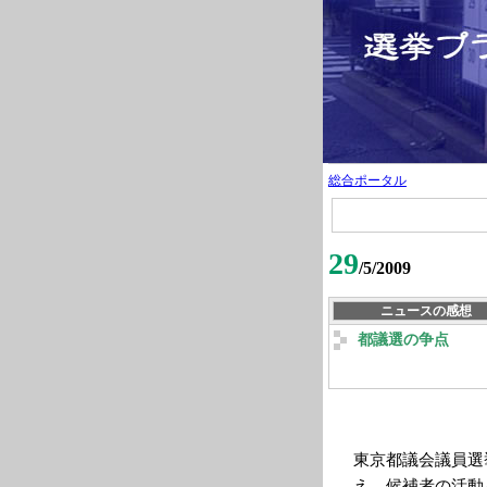
総合ポータル
29
/5/2009
ニュースの感想
都議選の争点
東京都議会議員選
え、候補者の活動