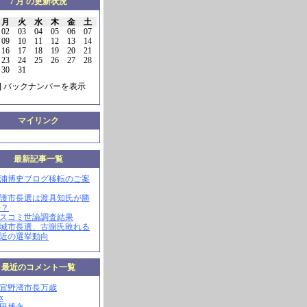
7 月 の更新状況
月
火
水
木
金
土
02
03
04
05
06
07
09
10
11
12
13
14
16
17
18
19
20
21
23
24
25
26
27
28
30
31
] バックナンバーを表示
マイリンク
最新記事一覧
三浦博史ブログ移転のご案
名護市長選は渡具知氏が勝
か？
マスコミ世論調査結果
南城市長選、古謝氏敗れる
最近の選挙動向
最近のコメント一覧
現宜野湾市長万歳
x