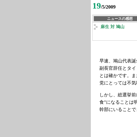
19
/5/2009
ニュースの感想
麻生 対 鳩山
早速、鳩山代表誕
副長官辞任とタイ
とは確かです。ま
党にとっては不気
しかし、総選挙前
食”になることは
幹部にいることで