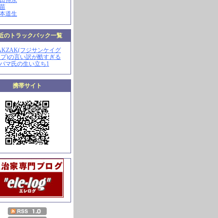
山田博永
田苗
河本道生
近のトラックバック一覧
ZAKZAK(フジサンケイグ
プ)の言い訳が酷すぎる
オバマ氏の生い立ち1
携帯サイト