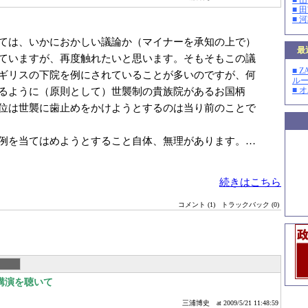
■ 
■ 
■ 
ては、いかにおかしい議論か（マイナーを承知の上で）
最
ていますが、再度触れたいと思います。そもそもこの議
■ 
ギリスの下院を例にされていることが多いのですが、何
ルー
るように（原則として）世襲制の貴族院があるお国柄
■ 
位は世襲に歯止めをかけようとするのは当り前のことで
例を当てはめようとすること自体、無理があります。…
続きはこちら
コメント (1)
トラックバック (0)
講演を聴いて
三浦博史
at 2009/5/21 11:48:59