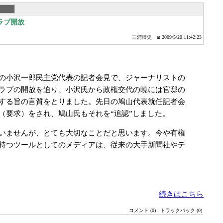
ラブ開放
三浦博史
at 2009/5/20 11:42:23
の小沢一郎民主党代表の記者会見で、ジャーナリストの
ラブの開放を迫り、小沢氏から政権交代の暁には官邸の
する旨の言質をとりました。先日の鳩山代表就任記者会
（要求）をされ、鳩山氏もそれを“追認”しました。
いませんが、とても大切なことだと思います。今や有権
持つツールとしてのメディアは、従来の大手新聞社やテ
続きはこちら
コメント (0)
トラックバック (0)