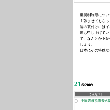
世襲制制限につい
主張させてもらっ
論の裏付けにはイ
度も申し上げてい
で、なんとか下院
しょう。
日本にその特殊な
21
/5/2009
こんな１日
中田宏横浜市長の