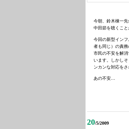
今朝、鈴木棟一先
中田節を聴くこと
今回の新型インフ
者も同じ）の責務
市民の不安を解消
います。しかしそ
ンカンな対応をさ
あの不安…
20
/5/2009