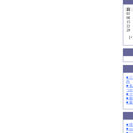
日
01
08
15
22
29
[
+
■ 
内
■ 
つ
■ 
■ 
■ 
■ 
■ xx