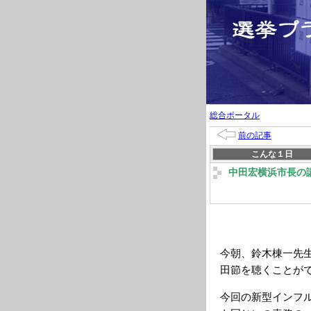
総合ポータル
前の記事
こんな１日
中田宏横浜市長の
今朝、鈴木棟一先
田節を聴くことが
今回の新型インフ