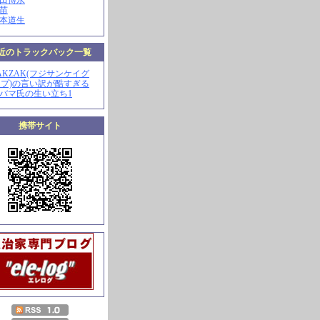
山田博永
田苗
河本道生
近のトラックバック一覧
ZAKZAK(フジサンケイグ
プ)の言い訳が酷すぎる
オバマ氏の生い立ち1
携帯サイト