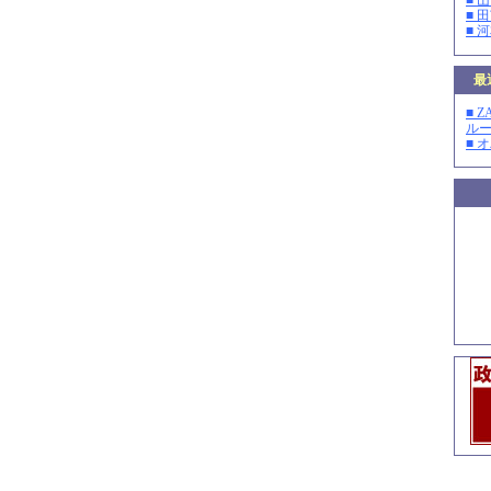
■ 
■ 
■ 
最
■ 
ルー
■ 