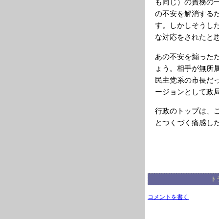
も同じ）の責務の
の不安を解消する
す。しかしそうし
な対応をされたと
あの不安を煽った
ょう。相手が無所
民主党系の市長だっ
ージョンとして政
行政のトップは、
とつくづく痛感し
ト
コメントを書く