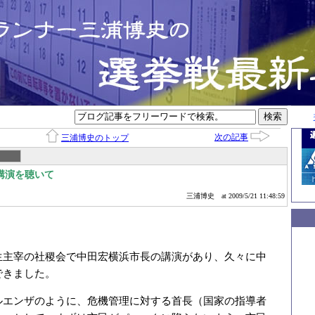
次の記事
三浦博史のトップ
講演を聴いて
三浦博史
at 2009/5/21 11:48:59
生主宰の社稷会で中田宏横浜市長の講演があり、久々に中
できました。
ルエンザのように、危機管理に対する首長（国家の指導者