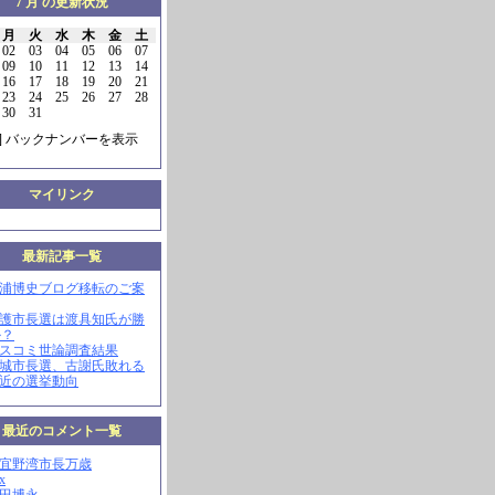
7 月 の更新状況
月
火
水
木
金
土
02
03
04
05
06
07
09
10
11
12
13
14
16
17
18
19
20
21
23
24
25
26
27
28
30
31
] バックナンバーを表示
マイリンク
最新記事一覧
三浦博史ブログ移転のご案
名護市長選は渡具知氏が勝
か？
マスコミ世論調査結果
南城市長選、古謝氏敗れる
最近の選挙動向
最近のコメント一覧
現宜野湾市長万歳
x