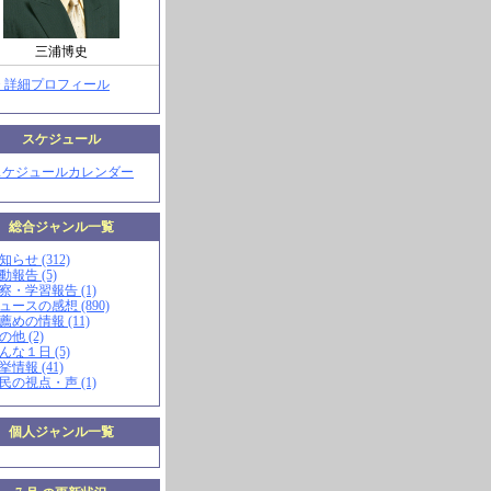
三浦博史
> 詳細プロフィール
スケジュール
スケジュールカレンダー
総合ジャンル一覧
知らせ (312)
動報告 (5)
視察・学習報告 (1)
ニュースの感想 (890)
お薦めの情報 (11)
の他 (2)
こんな１日 (5)
挙情報 (41)
市民の視点・声 (1)
個人ジャンル一覧