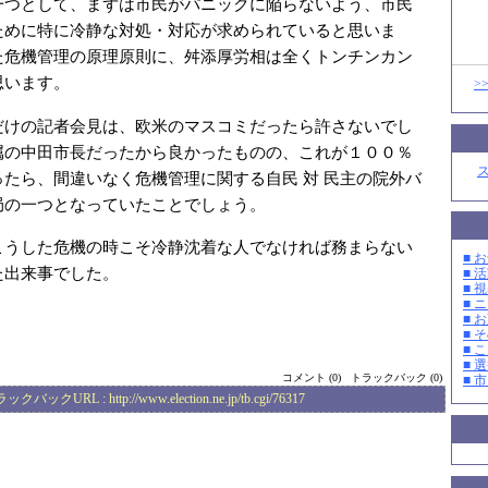
一つとして、まずは市民がパニックに陥らないよう、市民
ために特に冷静な対処・対応が求められていると思いま
た危機管理の原理原則に、舛添厚労相は全くトンチンカン
思います。
>
だけの記者会見は、欧米のマスコミだったら許さないでし
属の中田市長だったから良かったものの、これが１００％
たら、間違いなく危機管理に関する自民 対 民主の院外バ
局の一つとなっていたことでしょう。
こうした危機の時こそ冷静沈着な人でなければ務まらない
■ お
た出来事でした。
■ 活
■ 
■ 
■ 
■ そ
■ 
■ 選
コメント (0)
トラックバック (0)
■ 
ラックバックURL :
http://www.election.ne.jp/tb.cgi/76317