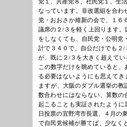
党１、共産党８、社民党１、生
なっています。非改選組を合わ
党・おおさか維新の会で、１６
議席の２/３を軽く上回ります。
をしなくても、自民党・公明党
計で３４０で、自公だけでも２
が、既に２/３を大きく超えて
この数字だけを眺めていると、
る必要はないようにも思えてき
ますが、大阪のダブル選挙の教
数合わせにはならない、算数の
起こることも実証されたように
日投票の宜野湾市長選、４月の
で自民党候補が勝てば、少なく