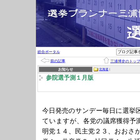
総合ポータル
前の記事
三浦博史のトッ
お知らせ
北海道
|
参院選予測１月版
今日発売のサンデー毎日に選挙
ていますが、各党の議席獲得予
明党１４、民主党２３、おおさ