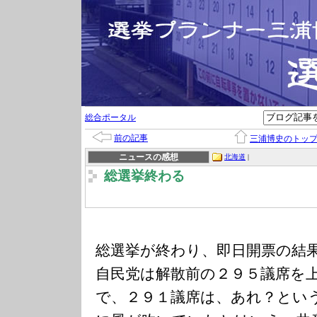
総合ポータル
前の記事
三浦博史のトッ
ニュースの感想
北海道
|
総選挙終わる
総選挙が終わり、即日開票の結
自民党は解散前の２９５議席を
で、２９１議席は、あれ？とい