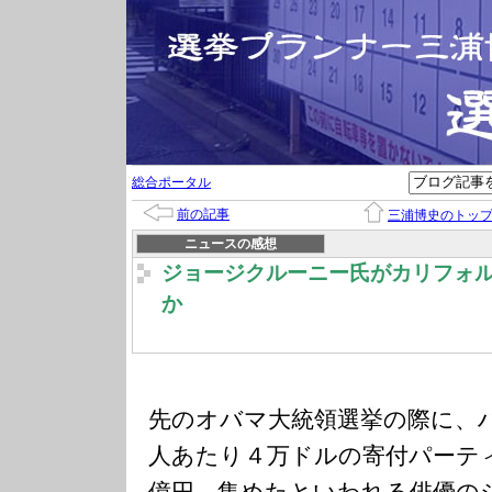
総合ポータル
前の記事
三浦博史のトッ
ニュースの感想
ジョージクルーニー氏がカリフォ
か
先のオバマ大統領選挙の際に、
人あたり４万ドルの寄付パーテ
億円、集めたといわれる俳優の