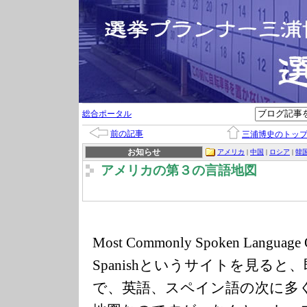
総合ポータル
前の記事
三浦博史のトッ
お知らせ
アメリカ
|
中国
|
ロシア
|
韓
アメリカの第３の言語地図
Most Commonly Spoken Language Ot
Spanishというサイトを見る
で、英語、スペイン語の次に多