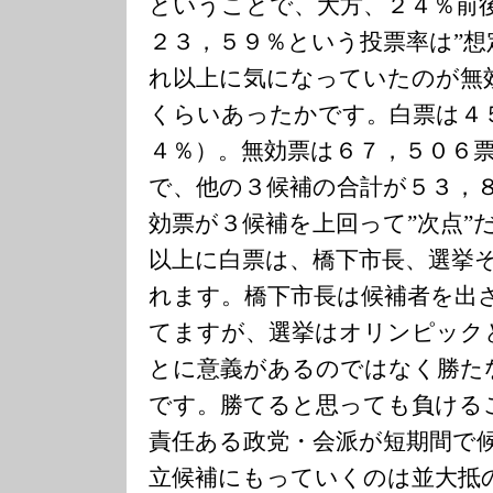
ということで、大方、２４％前
２３，５９％という投票率は”想
れ以上に気になっていたのが無
くらいあったかです。白票は４
４％）。無効票は６７，５０６
で、他の３候補の合計が５３，
効票が３候補を上回って”次点”
以上に白票は、橋下市長、選挙
れます。橋下市長は候補者を出
てますが、選挙はオリンピック
とに意義があるのではなく勝た
です。勝てると思っても負ける
責任ある政党・会派が短期間で
立候補にもっていくのは並大抵