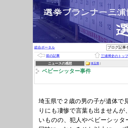
総合ポータル
前の記事
三浦博史のトッ
ニュースの感想
埼玉県
|
ベビーシッター事件
埼玉県で２歳の男の子が遺体で
りにも凄惨で言葉も出ませんが
いものの、犯人やベビーシッタ