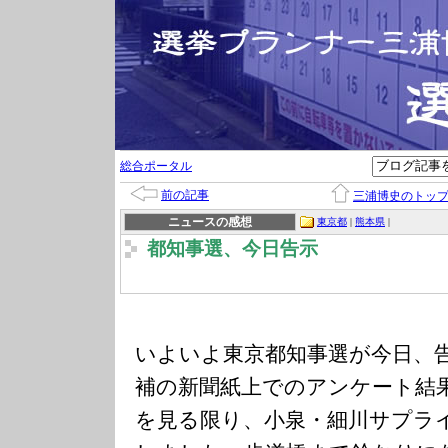
総合ポータル
前の記事
三浦博史のトッ
ニュースの感想
東京都
|
熊本県
|
都知事選、今日告示
いよいよ東京都知事選が今日、
補の新聞紙上でのアンケート結
を見る限り、小泉・細川サプラ