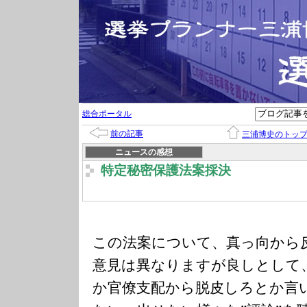
総合ポータル
前の記事
三浦博史のトッ
ニュースの感想
特定秘密保護法案採決
この法案について、真っ向から
意見は異なりますが良しとして
か官僚支配から脱皮しろとか言