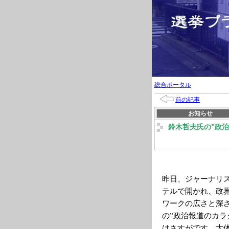
総合ポータル
前の記事
お知らせ
鈴木哲夫氏の”政治
昨日、ジャーナリ
テルで開かれ、政
ワークの広さと深
の”政治報道のカ
はさすがです。大