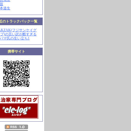
山田博永
田苗
河本道生
近のトラックバック一覧
ZAKZAK(フジサンケイグ
プ)の言い訳が酷すぎる
オバマ氏の生い立ち1
携帯サイト