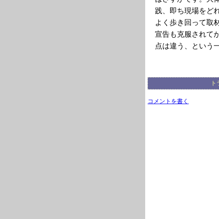
践、即ち現場をど
よく歩き回って取
宣告も克服されて
点は違う、という
ト
コメントを書く