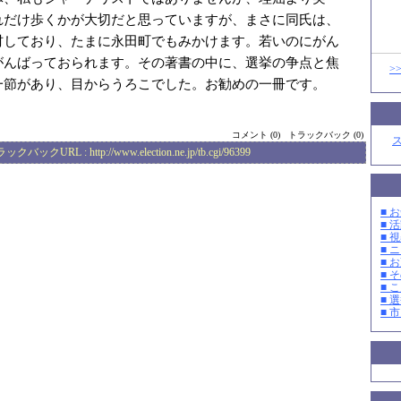
れだけ歩くかが大切だと思っていますが、まさに同氏は、
材しており、たまに永田町でもみかけます。若いのにがん
がんばっておられます。その著書の中に、選挙の争点と焦
>
一節があり、目からうろこでした。お勧めの一冊です。
コメント (0)
トラックバック (0)
ラックバックURL :
http://www.election.ne.jp/tb.cgi/96399
■ お
■ 活
■ 
■ 
■ 
■ そ
■ 
■ 選
■ 