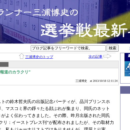
次の記事
三浦博史のトップ
報道のカラクリ”
三浦博史
at 2013/10/18 12:11:24
ストの鈴木哲夫氏の出版記念パーティが、品川プリンスホ
界、マスコミ界の錚々たる顔ぶれが集まり、同氏のネット
さがよく伝わってきました。その際、昨月出版された同氏
ラクリ：イーストプレス刊”が配布されましたが、その取材力
体、私もジャーナリストではありませんが、理屈より実