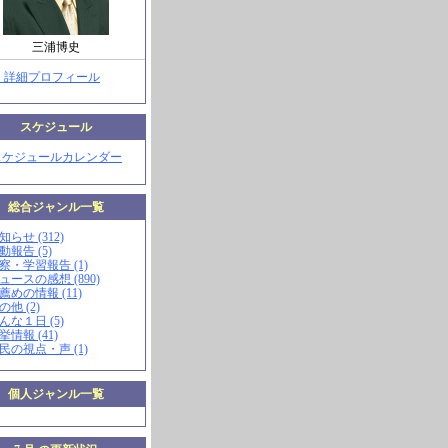
三浦博史
> 詳細プロフィール
スケジュール
スケジュールカレンダー
総合ジャンル一覧
知らせ (312)
動報告 (5)
視察・学習報告 (1)
ニュースの感想 (890)
お薦めの情報 (11)
の他 (2)
こんな１日 (5)
挙情報 (41)
市民の視点・声 (1)
個人ジャンル一覧