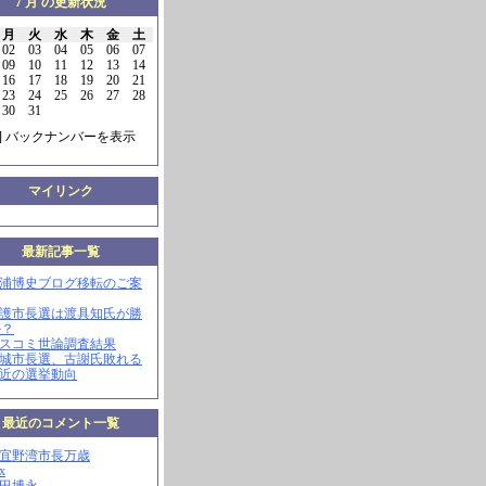
7 月 の更新状況
月
火
水
木
金
土
02
03
04
05
06
07
09
10
11
12
13
14
16
17
18
19
20
21
23
24
25
26
27
28
30
31
] バックナンバーを表示
マイリンク
最新記事一覧
三浦博史ブログ移転のご案
名護市長選は渡具知氏が勝
か？
マスコミ世論調査結果
南城市長選、古謝氏敗れる
最近の選挙動向
最近のコメント一覧
現宜野湾市長万歳
x