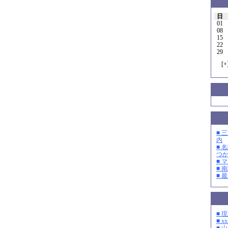
日
01
08
15
22
29
[
+
■ 
内
■ 
つ
■ 
■ 
■ 
■ 
■ xx