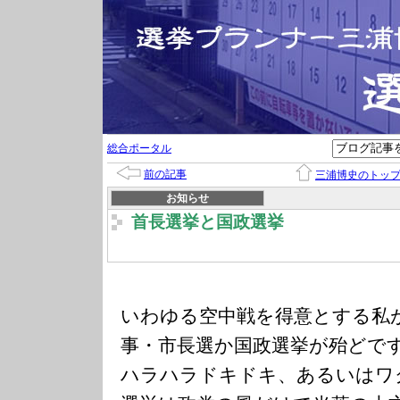
総合ポータル
前の記事
三浦博史のトッ
お知らせ
首長選挙と国政選挙
いわゆる空中戦を得意とする私
事・市長選か国政選挙が殆どで
ハラハラドキドキ、あるいはワ