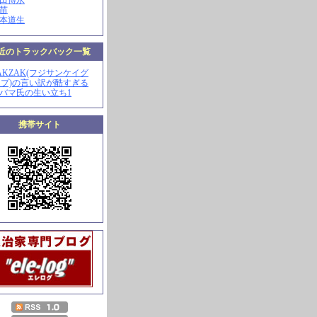
山田博永
田苗
河本道生
近のトラックバック一覧
ZAKZAK(フジサンケイグ
プ)の言い訳が酷すぎる
オバマ氏の生い立ち1
携帯サイト