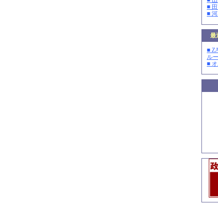
■ 
■ 
■ 
最
■ 
ルー
■ 