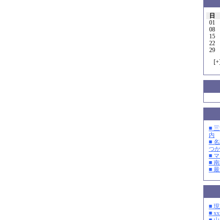
日
01
08
15
22
29
[
+
■ 
内
■ 
つ
■ 
■ 
■ 
■ 
■ xx