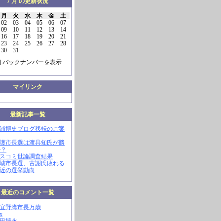
7 月 の更新状況
月
火
水
木
金
土
02
03
04
05
06
07
09
10
11
12
13
14
16
17
18
19
20
21
23
24
25
26
27
28
30
31
] バックナンバーを表示
マイリンク
最新記事一覧
三浦博史ブログ移転のご案
名護市長選は渡具知氏が勝
か？
マスコミ世論調査結果
南城市長選、古謝氏敗れる
最近の選挙動向
最近のコメント一覧
現宜野湾市長万歳
x