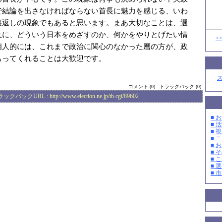
で結論を出さなければならない首長に魅力を感じる、いわ
裏返しの現象でもあると思います。まあ大切なことは、選
上に、どういう日本をめざすのか、何かをやりとげたい情
>
個人的には、これまで政治に関心のなかった層の方が、政
もってくれることは大歓迎です。
コメント (0)
トラックバック (0)
ラックバックURL :
http://www.election.ne.jp/tb.cgi/89602
■ お
■ 活
■ 
■ 
■ 
■ そ
■ 
■ 選
■ 