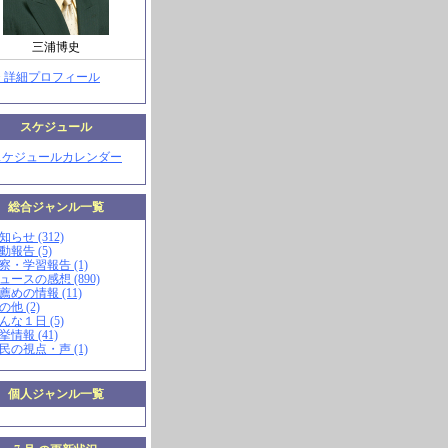
三浦博史
> 詳細プロフィール
スケジュール
スケジュールカレンダー
総合ジャンル一覧
知らせ (312)
動報告 (5)
視察・学習報告 (1)
ニュースの感想 (890)
お薦めの情報 (11)
の他 (2)
こんな１日 (5)
挙情報 (41)
市民の視点・声 (1)
個人ジャンル一覧