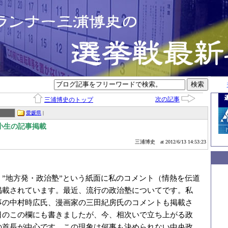
次の記事
三浦博史のトップ
愛媛県
|
小生の記事掲載
三浦博史
at 2012/6/13 14:53:23
、”地方発・政治塾”という紙面に私のコメント（情熱を伝道
掲載されています。最近、流行の政治塾についてです。私
事の中村時広氏、漫画家の三田紀房氏のコメントも掲載さ
日のこの欄にも書きましたが、今、相次いで立ち上がる政
の首長が中心です。この現象は何事も決められない中央政