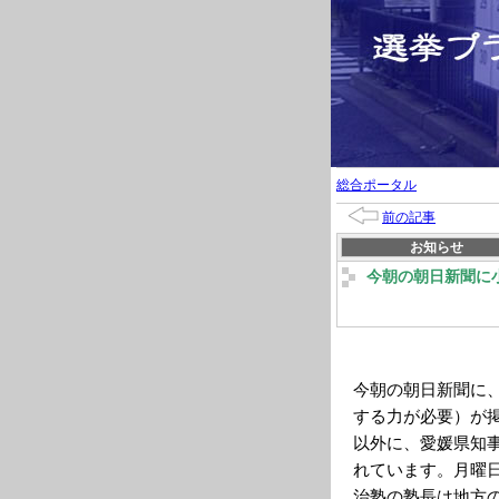
総合ポータル
前の記事
お知らせ
今朝の朝日新聞に
今朝の朝日新聞に
する力が必要）が
以外に、愛媛県知
れています。月曜
治塾の塾長は地方