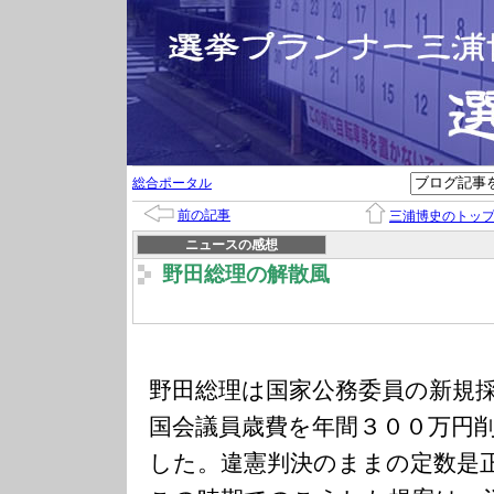
総合ポータル
前の記事
三浦博史のトッ
ニュースの感想
野田総理の解散風
野田総理は国家公務委員の新規
国会議員歳費を年間３００万円
した。違憲判決のままの定数是