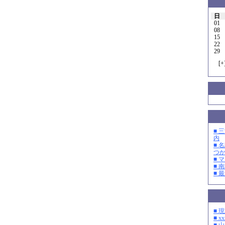
日
01
08
15
22
29
[
+
■ 
内
■ 
つ
■ 
■ 
■ 
■ 
■ xx