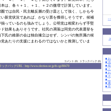
日本は、各々＋１、＋１、＋２の微増で計算しています。
都圏では自民・民主離反層の受け皿として強く、しかも今
ない新党状況であれば、かなり票を獲得しそうです。候補
>
が揃っているのも強みでしょう。公明党は相変わらず手堅
ンド効果もありそうです。社民の凋落は同党の代表選挙を
橋下氏の維新の会は独自擁立はせず、シンパの無所属の候
の党あたりの支援にまわるのではないかと推測していま
■ お
コメント (0)
トラックバック (0)
■ 活
■ 
ラックバックURL :
http://www.election.ne.jp/tb.cgi/88470
■ 
■ 
■ そ
■ 
■ 選
■ 