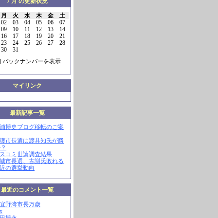
7 月 の更新状況
月
火
水
木
金
土
02
03
04
05
06
07
09
10
11
12
13
14
16
17
18
19
20
21
23
24
25
26
27
28
30
31
] バックナンバーを表示
マイリンク
最新記事一覧
三浦博史ブログ移転のご案
名護市長選は渡具知氏が勝
か？
マスコミ世論調査結果
南城市長選、古謝氏敗れる
最近の選挙動向
最近のコメント一覧
現宜野湾市長万歳
x