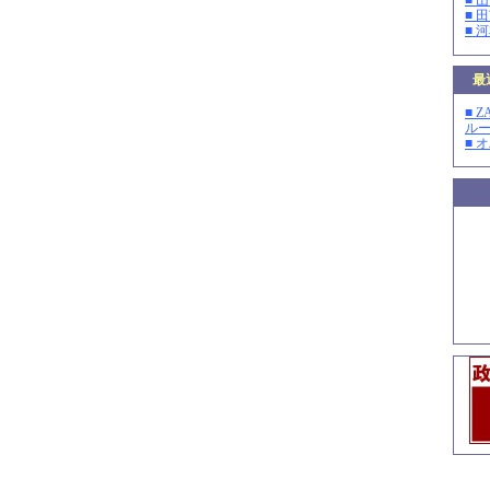
■ 
■ 
■ 
最
■ 
ルー
■ 