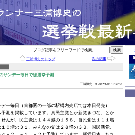
次の記事
三浦博史のトップ
売のサンデー毎日で総選挙予測
三浦博史
at 2012/1/04 10:30:57
ンデー毎日（首都圏の一部の駅構内売店では本日発売）
落予測を掲載しています。真民主党とか新党きづな、とか
ませんが、民主党は１４４減の１５８、自民党は１１１増
は１０増の３１、みんなの党は２８増の３３、国民新党、
各々－２、－１、－２と予測しています。新党日本、たち