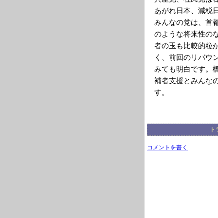
あがれ日本、減税
みんなの党は、首
のような将来性の
者の玉も比較的粒
く、前回のリバウ
みても明白です。
補者支援とみんな
す。
ト
コメントを書く