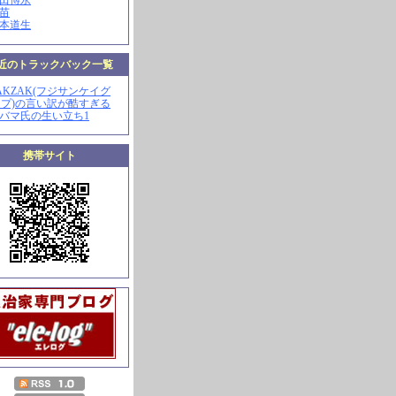
山田博永
田苗
河本道生
近のトラックバック一覧
ZAKZAK(フジサンケイグ
プ)の言い訳が酷すぎる
オバマ氏の生い立ち1
携帯サイト