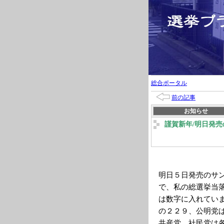
総合ポータル
前の記事
お知らせ
謹賀新年/明日発
明日５日発売のサ
で、私の総選挙当
は数字に入れてい
の２２９、公明党
共産党、社民党は