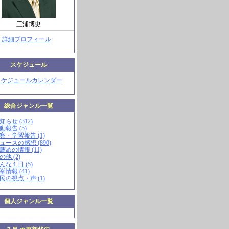
三浦博史
> 詳細プロフィール
スケジュール
スケジュールカレンダー
総合ジャンル一覧
知らせ (312)
動報告 (5)
視察・学習報告 (1)
ニュースの感想 (890)
お薦めの情報 (11)
の他 (2)
こんな１日 (5)
挙情報 (41)
市民の視点・声 (1)
個人ジャンル一覧