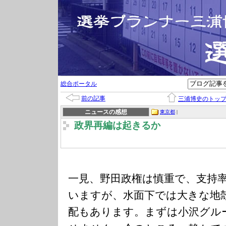
総合ポータル
前の記事
三浦博史のトッ
ニュースの感想
東京都
|
政界再編は起きるか
一見、野田政権は慎重で、支持
いますが、水面下では大きな地
配もあります。まずは小沢グル