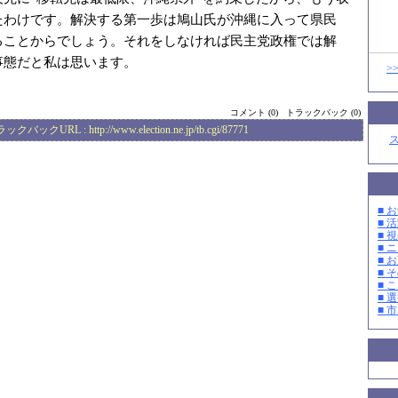
たわけです。解決する第一歩は鳩山氏が沖縄に入って県民
ることからでしょう。それをしなければ民主党政権では解
事態だと私は思います。
>
コメント (0)
トラックバック (0)
ラックバックURL :
http://www.election.ne.jp/tb.cgi/87771
■ お
■ 活
■ 
■ 
■ 
■ そ
■ 
■ 選
■ 