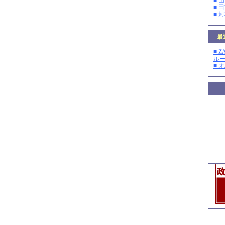
■ 
■ 
■ 
最
■ 
ルー
■ 