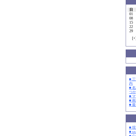
日
01
08
15
22
29
[
+
■ 
内
■ 
つ
■ 
■ 
■ 
■ 
■ xx