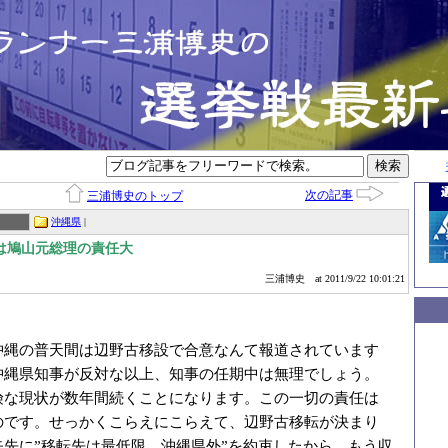
次の記事
三浦博史のトップ
沖縄県
|
は鳩山元総理の責任大
三浦博史
at 2011/9/22 10:01:21
沖縄の普天間は辺野古移設で合意なんて報道されています
沖縄県知事が反対な以上、知事の任期中は無理でしょう。
険な現状が数年間続くことになります。この一切の責任は
のです。せっかくこらえにこらえて、辺野古移転が決まり
矢先に”移転先は最低限、沖縄県外”を約束したから、もう収