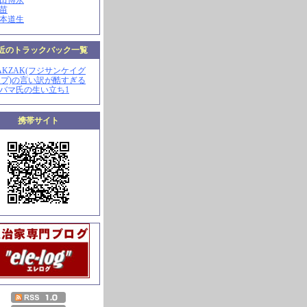
山田博永
田苗
河本道生
近のトラックバック一覧
ZAKZAK(フジサンケイグ
プ)の言い訳が酷すぎる
オバマ氏の生い立ち1
携帯サイト