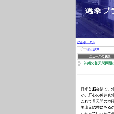
総合ポータル
前の記事
ニュースの感想
沖縄の普天間問題
日米首脳会談で、
が、肝心の仲井真
これで普天間の危
鳩山元総理にある
かかっていたその