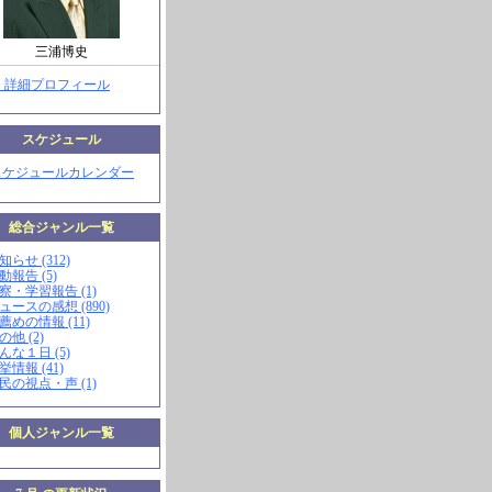
三浦博史
> 詳細プロフィール
スケジュール
スケジュールカレンダー
総合ジャンル一覧
知らせ (312)
動報告 (5)
視察・学習報告 (1)
ニュースの感想 (890)
お薦めの情報 (11)
の他 (2)
こんな１日 (5)
挙情報 (41)
市民の視点・声 (1)
個人ジャンル一覧