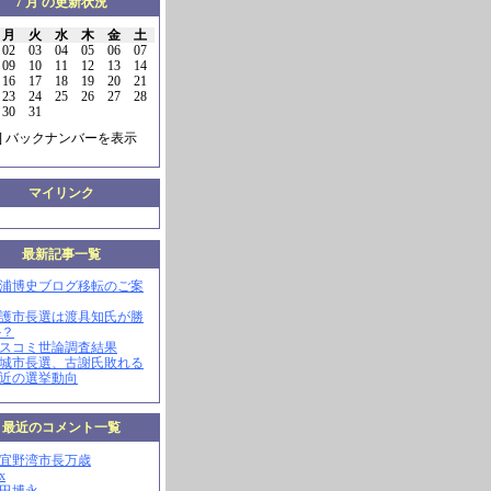
7 月 の更新状況
月
火
水
木
金
土
02
03
04
05
06
07
09
10
11
12
13
14
16
17
18
19
20
21
23
24
25
26
27
28
30
31
] バックナンバーを表示
マイリンク
最新記事一覧
三浦博史ブログ移転のご案
名護市長選は渡具知氏が勝
か？
マスコミ世論調査結果
南城市長選、古謝氏敗れる
最近の選挙動向
最近のコメント一覧
現宜野湾市長万歳
x