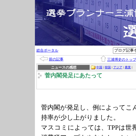
総合ポータル
前の記事
三浦博史のトッ
ニュースの感想
中国
|
韓国
|
アジア
|
農業
|
菅内閣発足にあたって
菅内閣が発足し、例によってこ
持率が少し上がりました。
マスコミによっては、TPPは世