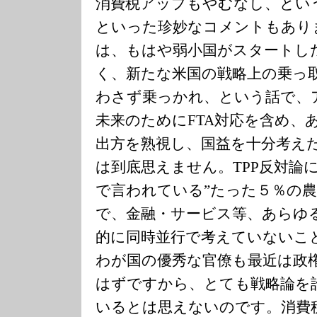
消費税アップもやむなし、とい
といった珍妙なコメントもありま
は、もはや弱小国がスタートした
く、新たな米国の戦略上の乗っ
わさず乗っかれ、という話で、
未来のためにFTA対応を含め、
出方を熟視し、国益を十分考え
は到底思えません。TPP反対論
で言われている”たった５％の農
で、金融・サービス等、あらゆ
的に同時並行で考えていないこ
わが国の優秀な官僚も最近は政
はずですから、とても戦略論を
いるとは思えないのです。消費