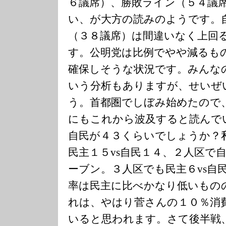
６議席）、勝敗ライン（５４議
い、が大方の読みのようです。
（３８議席）は間違いなく上回
す。公明党は比例でやや減るも
確保しそうな状況です。みんな
いう分析もありますが、せいぜ
う。首都圏でしぼみ始めたので
にもこれから波及すると読んで
自民が４３くらいでしょうか？
民主１５vs自民１４、２人区で自
ーブン。３人区でも民主６vs自
率は民主に比べかなり低いもの
れは、やはり菅さんの１０％消
いると思われます。さて後半戦