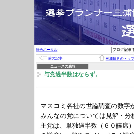
総合ポータル
前の記事
三浦博史のトッ
ニュースの感想
与党過半数はならず。
マスコミ各社の世論調査の数字
みんなの党については見解・分
主党は、単独過半数（６０議席