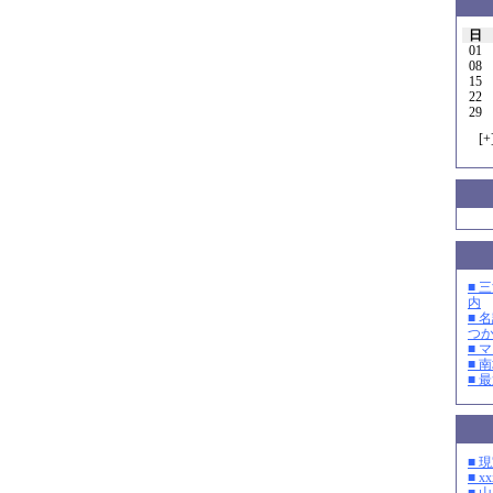
日
01
08
15
22
29
[
+
■ 
内
■ 
つ
■ 
■ 
■ 
■ 
■ xx