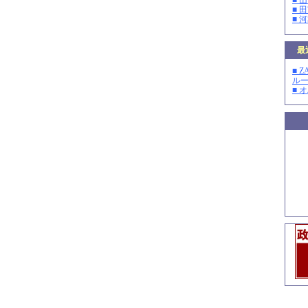
■ 
■ 
■ 
最
■ 
ルー
■ 