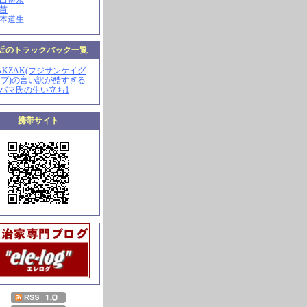
山田博永
田苗
河本道生
近のトラックバック一覧
ZAKZAK(フジサンケイグ
プ)の言い訳が酷すぎる
オバマ氏の生い立ち1
携帯サイト