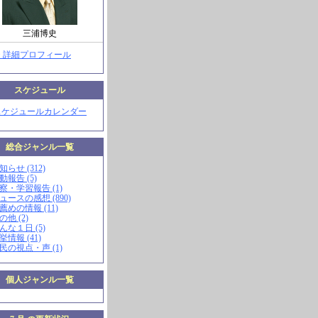
三浦博史
> 詳細プロフィール
スケジュール
スケジュールカレンダー
総合ジャンル一覧
知らせ (312)
動報告 (5)
視察・学習報告 (1)
ニュースの感想 (890)
お薦めの情報 (11)
の他 (2)
こんな１日 (5)
挙情報 (41)
市民の視点・声 (1)
個人ジャンル一覧