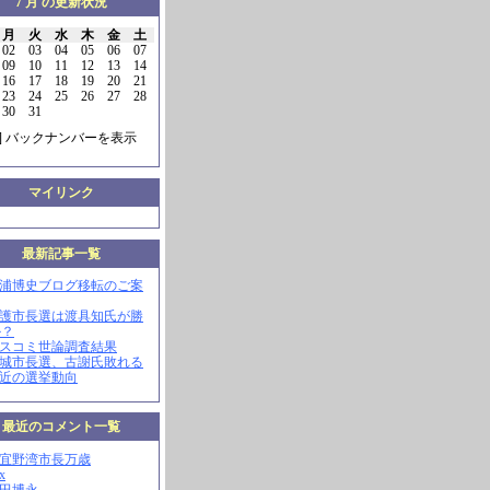
7 月 の更新状況
月
火
水
木
金
土
02
03
04
05
06
07
09
10
11
12
13
14
16
17
18
19
20
21
23
24
25
26
27
28
30
31
] バックナンバーを表示
マイリンク
最新記事一覧
三浦博史ブログ移転のご案
名護市長選は渡具知氏が勝
か？
マスコミ世論調査結果
南城市長選、古謝氏敗れる
最近の選挙動向
最近のコメント一覧
現宜野湾市長万歳
x