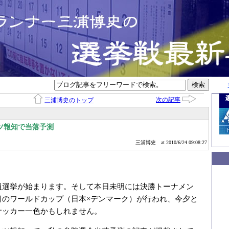
次の記事
三浦博史のトップ
ツ報知で当落予測
三浦博史
at 2010/6/24 09:08:27
員選挙が始まります。そして本日未明には決勝トーナメン
目のワールドカップ（日本×デンマーク）が行われ、今夕と
サッカー一色かもしれません。