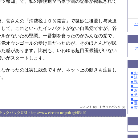
ーツ報知」で、私の参院選全当落予測の記事が掲載されて
後、菅さんの「消費税１０％発言」で微妙に後退し与党過
>
そして、これといったインパクトがない自民党ですが、谷
ールがないため堅調。一番割を食ったのがみんなの党で、
主党オウンゴールの受け皿だったのが、そのほとんどが民
った感があります。比例も、いわゆる超目玉候補がいない
戦いがスタートします。
しなかったのは実に残念ですが、ネット上の動きも注目し
■ お
す。
■ 活
■ 
■ 
■ 
■ そ
■ 
■ 選
コメント (0)
トラックバック (0)
■ 
ラックバックURL :
http://www.election.ne.jp/tb.cgi/83449