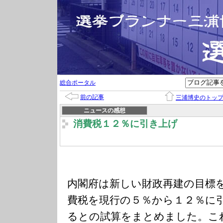
総合ポータル
前の記事
三浦博史のトッ
ニュースの感想
消費税１２％に引き上げ
内閣府は新しい財政再建の目標
費税を現行の５％から１２％に
るとの試算をまとめました。こ