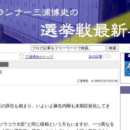
次の記事
三浦博史のトップ
任
三浦博史
at 2009/2/19 10:01:09
臣の辞任も相まり、いよいよ麻生内閣も末期症状化してき
ンソウコウ大臣”と同じ様相という方もいますが、一つ異なる