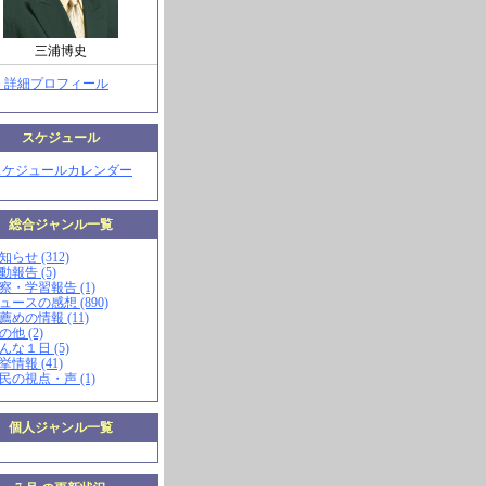
三浦博史
> 詳細プロフィール
スケジュール
スケジュールカレンダー
総合ジャンル一覧
知らせ (312)
動報告 (5)
視察・学習報告 (1)
ニュースの感想 (890)
お薦めの情報 (11)
の他 (2)
こんな１日 (5)
挙情報 (41)
市民の視点・声 (1)
個人ジャンル一覧