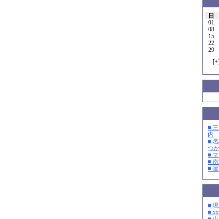
日
01
08
15
22
29
[
+
■ 
内
■ 
つ
■ 
■ 
■ 
■ 
■ xx