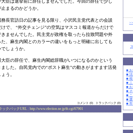
ウ大臣は選挙前に辞任しませんでした。今回の辞任で少し
が止まるのかどうか。
国務長官訪日の記事を見る限り、小沢民主党代表との会談
>
けで、 “外交チェンジ”の空気はマスコミ報道からだけで
できませんでした。民主党が政権を取ったら拉致問題や外
った、麻生内閣とのカラーの違いをもっと明確に出しても
いでしょうか。
川大臣の辞任で、麻生内閣総辞職がいつになるのかという
きました。自民党内での“ポスト麻生”の動きがますます活発
■ お
しょう。
■ 活
■ 
■ 
■ 
■ そ
■ 
■ 選
コメント (0)
トラックバック (0)
■ 
ラックバックURL :
http://www.election.ne.jp/tb.cgi/67901