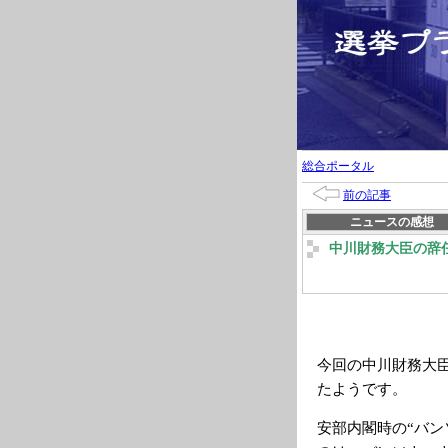
総合ポータル
前の記事
ニュースの感想
中川財務大臣の辞
今回の中川財務大
たようです。
安部内閣時の“バ