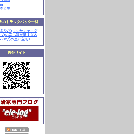
山田博永
田苗
河本道生
近のトラックバック一覧
ZAKZAK(フジサンケイグ
プ)の言い訳が酷すぎる
オバマ氏の生い立ち1
携帯サイト