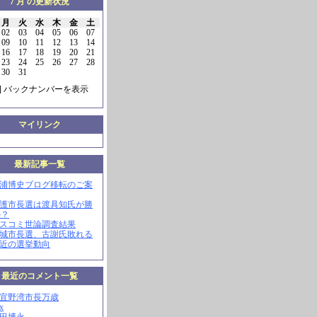
7 月 の更新状況
月
火
水
木
金
土
02
03
04
05
06
07
09
10
11
12
13
14
16
17
18
19
20
21
23
24
25
26
27
28
30
31
] バックナンバーを表示
マイリンク
最新記事一覧
三浦博史ブログ移転のご案
名護市長選は渡具知氏が勝
か？
マスコミ世論調査結果
南城市長選、古謝氏敗れる
最近の選挙動向
最近のコメント一覧
現宜野湾市長万歳
x