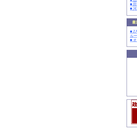
■ 
■ 
■ 
最
■ 
ルー
■ 