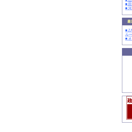
■ 
■ 
■ 
最
■ 
ルー
■ 