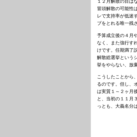
１２月解散の目は
冒頭解散の可能性
レで支持率が低迷
ブをとれる唯一残
予算成立後の４月
なく、また強行す
けです。任期満了
解散総選挙という
挙をやらない、放
こうしたことから
るのです。但し、
は実質１～２ヶ月
と、当初の１１月
っとも、大義名分