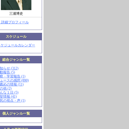
三浦博史
> 詳細プロフィール
スケジュール
スケジュールカレンダー
総合ジャンル一覧
知らせ (312)
動報告 (5)
視察・学習報告 (1)
ニュースの感想 (890)
お薦めの情報 (11)
の他 (2)
こんな１日 (5)
挙情報 (41)
市民の視点・声 (1)
個人ジャンル一覧