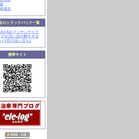
山田博永
田苗
河本道生
近のトラックバック一覧
ZAKZAK(フジサンケイグ
プ)の言い訳が酷すぎる
オバマ氏の生い立ち1
携帯サイト