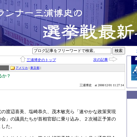
次の記事
三浦博史のトップ
アメリカ
|
東京都
|
るか？
三浦博史
at 2008/12/01 11:27:14
党の渡辺喜美、塩崎恭久、茂木敏充ら「速やかな政策実現
の会」の議員たちが首相官邸に乗り込み、２次補正予算の
ました。