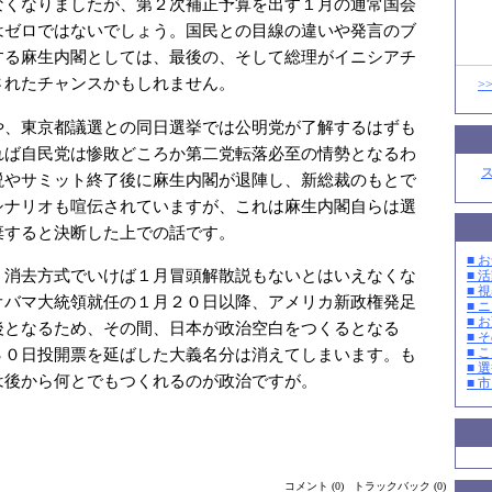
なくなりましたが、第２次補正予算を出す１月の通常国会
はゼロではないでしょう。国民との目線の違いや発言のブ
する麻生内閣としては、最後の、そして総理がイニシアチ
されたチャンスかもしれません。
>
や、東京都議選との同日選挙では公明党が了解するはずも
れば自民党は惨敗どころか第二党転落必至の情勢となるわ
説やサミット終了後に麻生内閣が退陣し、新総裁のもとで
シナリオも喧伝されていますが、これは麻生内閣自らは選
棄すると決断した上での話です。
■ お
、消去方式でいけば１月冒頭解散説もないとはいえなくな
■ 活
■ 
オバマ大統領就任の１月２０日以降、アメリカ新政権発足
■ 
■ 
後となるため、その間、日本が政治空白をつくるとなる
■ そ
３０日投開票を延ばした大義名分は消えてしまいます。も
■ 
■ 選
は後から何とでもつくれるのが政治ですが。
■ 
コメント (0)
トラックバック (0)