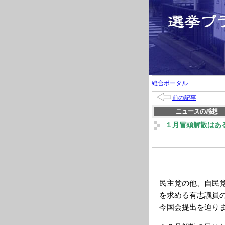
総合ポータル
前の記事
ニュースの感想
１月冒頭解散はあ
民主党の他、自民
を求める有志議員
今国会提出を迫り