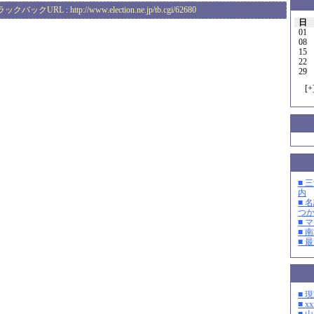
ラックバックURL :
http://www.election.ne.jp/tb.cgi/62680
日
01
08
15
22
29
[
+
■ 
内
■ 
つ
■ 
■ 
■ 
■ 
■ xx