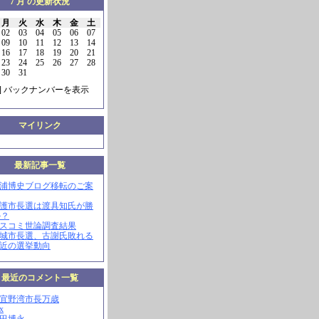
7 月 の更新状況
月
火
水
木
金
土
02
03
04
05
06
07
09
10
11
12
13
14
16
17
18
19
20
21
23
24
25
26
27
28
30
31
] バックナンバーを表示
マイリンク
最新記事一覧
三浦博史ブログ移転のご案
名護市長選は渡具知氏が勝
か？
マスコミ世論調査結果
南城市長選、古謝氏敗れる
最近の選挙動向
最近のコメント一覧
現宜野湾市長万歳
x