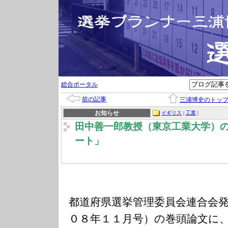
総合ポータル
前の記事
三浦博史のトッ
お知らせ
イギリス
|
工業
|
田中善一郎教授（東京工業大学）
ート」
都道府県選挙管理委員会連合会
０８年１１月号）の巻頭論文に